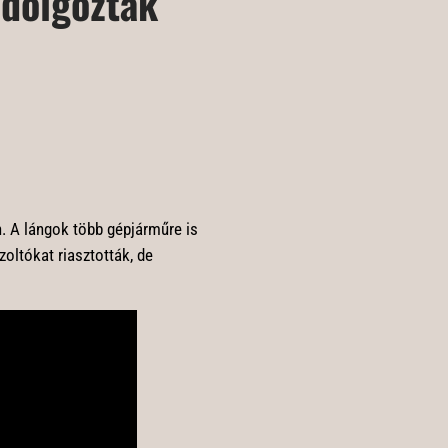
 dolgoztak
. A lángok több gépjárműre is
űzoltókat riasztották, de