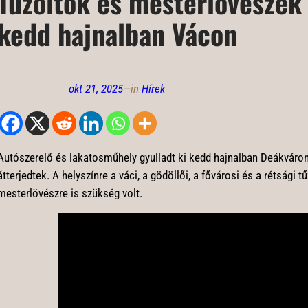
Tűzoltók és mesterlövészek
kedd hajnalban Vácon
okt 21, 2025
—
in
Hírek
Autószerelő és lakatosműhely gyulladt ki kedd hajnalban Deákváron
átterjedtek. A helyszínre a váci, a gödöllői, a fővárosi és a rétsági t
mesterlövészre is szükség volt.