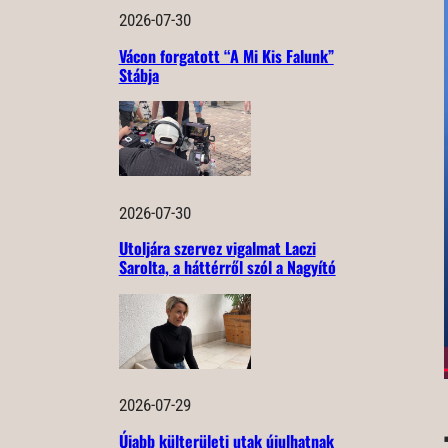
2026-07-30
Vácon forgatott “A Mi Kis Falunk”
Stábja
2026-07-30
Utoljára szervez vigalmat Laczi
Sarolta, a háttérről szól a Nagyító
2026-07-29
Újabb külterületi utak újulhatnak