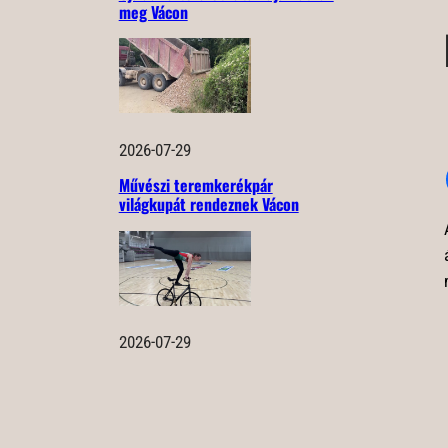
meg Vácon
2026-07-29
Művészi teremkerékpár
világkupát rendeznek Vácon
2026-07-29