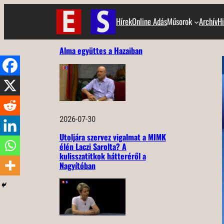
Ugrás
Hírek
Online Adás
Műsorok
Archív
Hi
a
tartalomhoz
Alma együttes a Hazaiban
2026-07-30
Utoljára szervez vigalmat a MIMK
élén Laczi Sarolta? A
kulisszatitkok hátteréről a
Nagyítóban