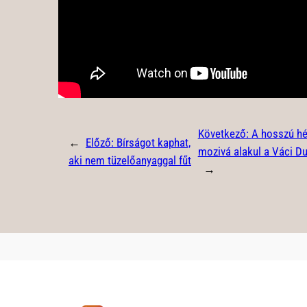
Következő:
A hosszú hé
←
Előző:
Bírságot kaphat,
mozivá alakul a Váci D
aki nem tüzelőanyaggal fűt
→