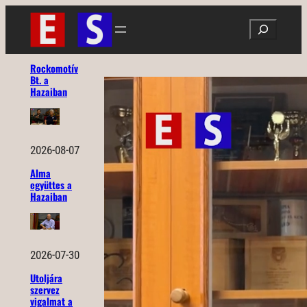
Ugrás
Search
a
tartalomhoz
Rockomotív
Bt. a
Hazaiban
2026-08-07
Alma
együttes a
Hazaiban
2026-07-30
Utoljára
szervez
vigalmat a