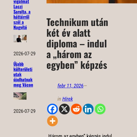
vigalmat
Laczi
Sarolta, a
háttérről
Technikum után
szól a
Nagyító
két év alatt
diploma – indul
a „három az
2026-07-29
egyben” képzés
Újabb
külterületi
utak
újulhatnak
meg Vácon
febr 11, 2026
—
in
Hírek
2026-07-29
„Három az egyben” képzés indul