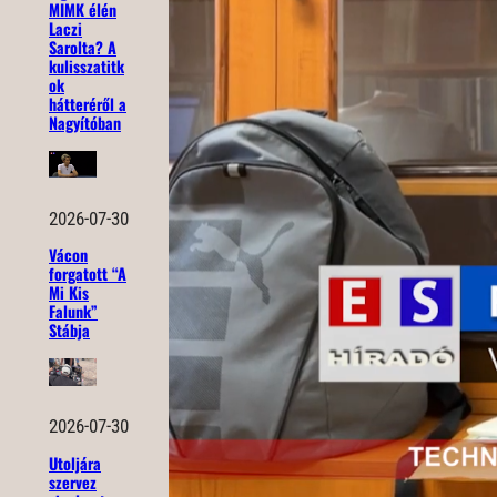
MIMK élén
Laczi
Sarolta? A
kulisszatitk
ok
hátteréről a
Nagyítóban
2026-07-30
Vácon
forgatott “A
Mi Kis
Falunk”
Stábja
2026-07-30
Utoljára
szervez