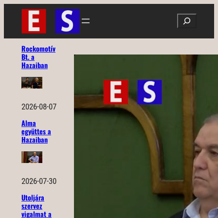
Ugrás
Search
a
tartalomhoz
Rockomotív
Bt. a
Hazaiban
2026-08-07
Alma
együttes a
Hazaiban
2026-07-30
Utoljára
szervez
vigalmat a