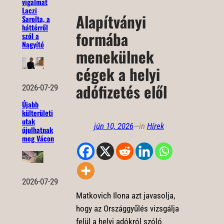
vigalmat
Laczi
Alapítványi
Sarolta, a
háttérről
formába
szól a
Nagyító
menekülnek
cégek a helyi
adófizetés elől
2026-07-29
Újabb
külterületi
utak
jún 10, 2026
—
in
Hírek
újulhatnak
meg Vácon
2026-07-29
Matkovich Ilona azt javasolja,
hogy az Országgyűlés vizsgálja
felül a helyi adókról szóló