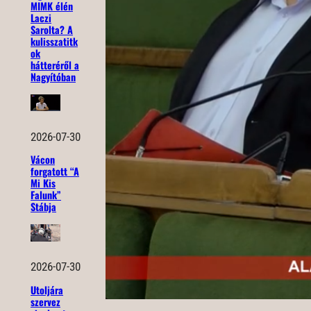
MIMK élén
Laczi
Sarolta? A
kulisszatitk
ok
hátteréről a
Nagyítóban
2026-07-30
Vácon
forgatott “A
Mi Kis
Falunk”
Stábja
2026-07-30
Utoljára
szervez