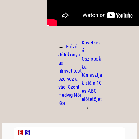
Következ
←
Előző:
ő:
Jótékonys
Oszlopok
ági
kal
filmvetítést
támasztjá
szervez a
k alá a 10-
váci Szent
es ABC
Hedvig Női
előtetőjét
Kör
→