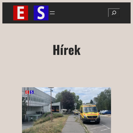
Ugrás
Search
a
tartalomhoz
Hírek