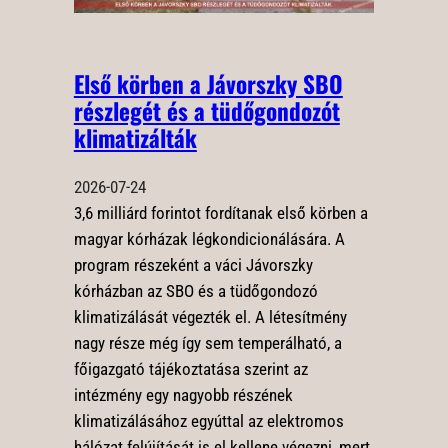
Első körben a Jávorszky SBO
részlegét és a tüdőgondozót
klimatizálták
2026-07-24
3,6 milliárd forintot fordítanak első körben a
magyar kórházak légkondicionálására. A
program részeként a váci Jávorszky
kórházban az SBO és a tüdőgondozó
klimatizálását végezték el. A létesítmény
nagy része még így sem temperálható, a
főigazgató tájékoztatása szerint az
intézmény egy nagyobb részének
klimatizálásához egyúttal az elektromos
hálózat felújítását is el kellene végezni, mert