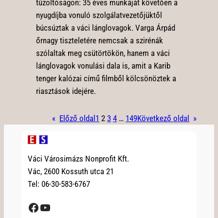
tűzoltóságon: 35 éves munkáját követően a
nyugdíjba vonuló szolgálatvezetőjüktől
búcsúztak a váci lánglovagok. Varga Árpád
őrnagy tiszteletére nemcsak a szirénák
szólaltak meg csütörtökön, hanem a váci
lánglovagok vonulási dala is, amit a Karib
tenger kalózai című filmből kölcsönöztek a
riasztások idejére.
«
Előző oldal
1
2
3
4
…
149
Következő oldal
»
Váci Városimázs Nonprofit Kft.
Vác, 2600 Kossuth utca 21
Tel: 06-30-583-6767
Facebook
YouTube