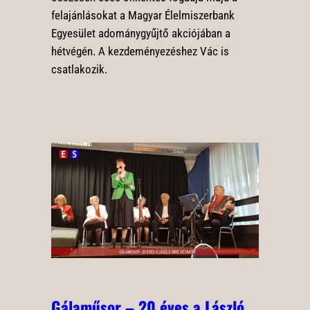
felajánlásokat a Magyar Élelmiszerbank
Egyesület adománygyűjtő akciójában a
hétvégén. A kezdeményezéshez Vác is
csatlakozik.
Gálaműsor – 20 éves a László