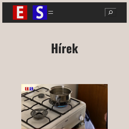
Ugrás
Search
a
tartalomhoz
Hírek