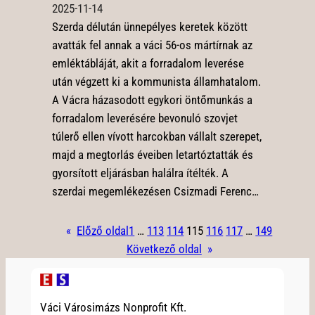
2025-11-14
Szerda délután ünnepélyes keretek között
avatták fel annak a váci 56-os mártírnak az
emléktábláját, akit a forradalom leverése
után végzett ki a kommunista államhatalom.
A Vácra házasodott egykori öntőmunkás a
forradalom leverésére bevonuló szovjet
túlerő ellen vívott harcokban vállalt szerepet,
majd a megtorlás éveiben letartóztatták és
gyorsított eljárásban halálra ítélték. A
szerdai megemlékezésen Csizmadi Ferenc…
«
Előző oldal
1
…
113
114
115
116
117
…
149
Következő oldal
»
Váci Városimázs Nonprofit Kft.