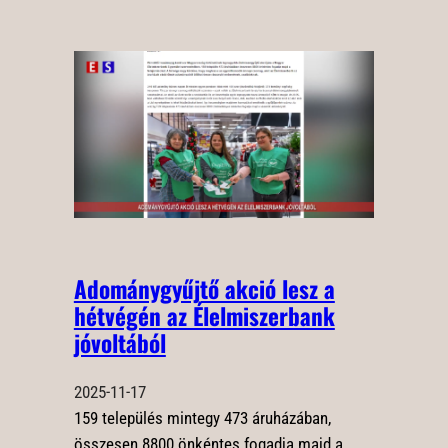
Adománygyűjtő akció lesz a
hétvégén az Élelmiszerbank
jóvoltából
2025-11-17
159 település mintegy 473 áruházában,
összesen 8800 önkéntes fogadja majd a