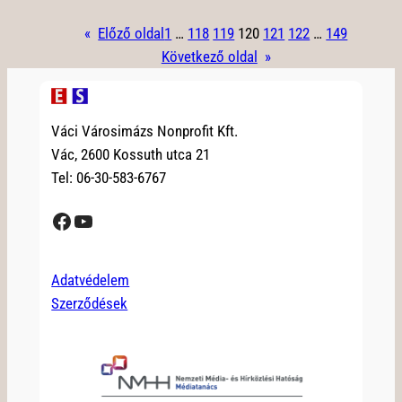
«
Előző oldal
1
…
118
119
120
121
122
…
149
Következő oldal
»
Váci Városimázs Nonprofit Kft.
Vác, 2600 Kossuth utca 21
Tel: 06-30-583-6767
Facebook
YouTube
Adatvédelem
Szerződések