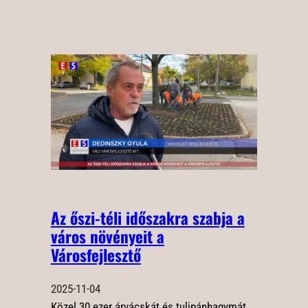
Az őszi-téli időszakra szabja a
város növényeit a
Városfejlesztő
2025-11-04
Közel 30 ezer árvácskát és tulipánhagymát