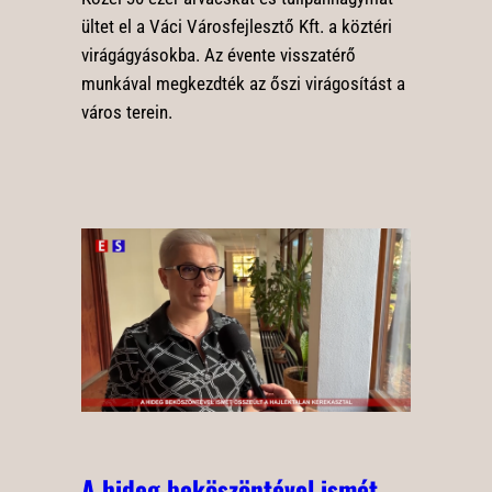
ültet el a Váci Városfejlesztő Kft. a köztéri
virágágyásokba. Az évente visszatérő
munkával megkezdték az őszi virágosítást a
város terein.
A hideg beköszöntével ismét