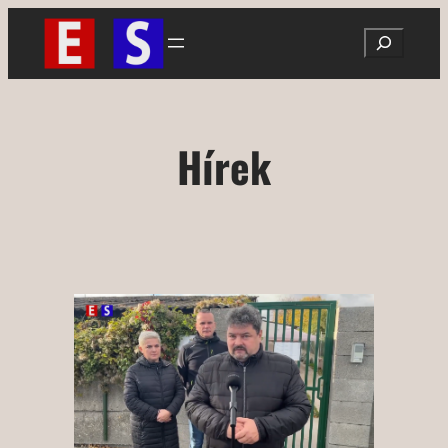
Ugrás
Search
a
tartalomhoz
Hírek