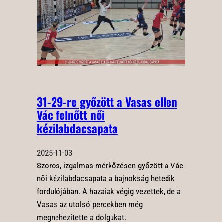
31-29-re győzött a Vasas ellen
Vác felnőtt női
kézilabdacsapata
2025-11-03
Szoros, izgalmas mérkőzésen győzött a Vác
női kézilabdacsapata a bajnokság hetedik
fordulójában. A hazaiak végig vezettek, de a
Vasas az utolsó percekben még
megnehezítette a dolgukat.