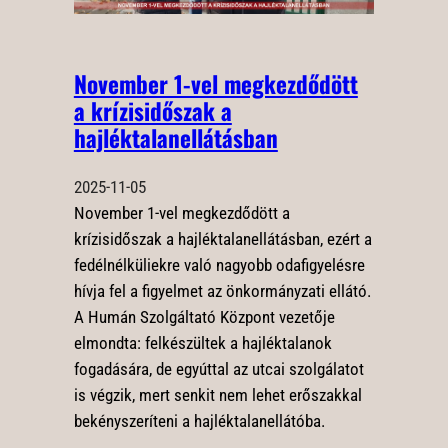
November 1-vel megkezdődött
a krízisidőszak a
hajléktalanellátásban
2025-11-05
November 1-vel megkezdődött a
krízisidőszak a hajléktalanellátásban, ezért a
fedélnélküliekre való nagyobb odafigyelésre
hívja fel a figyelmet az önkormányzati ellátó.
A Humán Szolgáltató Központ vezetője
elmondta: felkészültek a hajléktalanok
fogadására, de egyúttal az utcai szolgálatot
is végzik, mert senkit nem lehet erőszakkal
bekényszeríteni a hajléktalanellátóba.