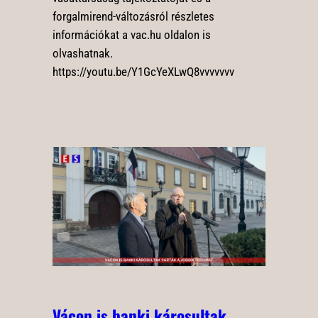
forgalmirend-változásról részletes
információkat a vac.hu oldalon is
olvashatnak.
https://youtu.be/Y1GcYeXLwQ8vvvvvvv
Vácon is banki károsultak