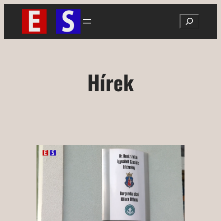
Ugrás
Search
a
tartalomhoz
Hírek