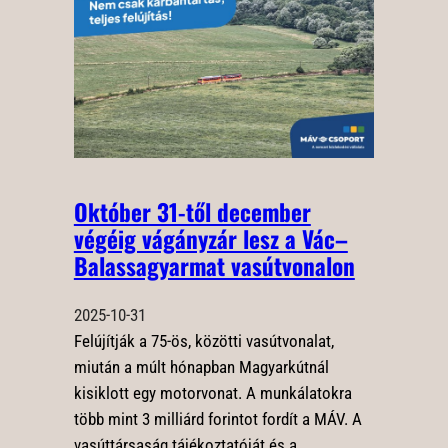
Október 31-től december
végéig vágányzár lesz a Vác–
Balassagyarmat vasútvonalon
2025-10-31
Felújítják a 75-ös, közötti vasútvonalat,
miután a múlt hónapban Magyarkútnál
kisiklott egy motorvonat. A munkálatokra
több mint 3 milliárd forintot fordít a MÁV. A
vasúttársaság tájékoztatóját és a