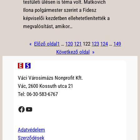
testületi ülésen is téma volt. Matkovich
Ilona polgármester szerint a Fidesz
képviselői kezdetben ellehetetlenítették a
megvalósítást, amikor…
«
Előző oldal
1
…
120
121
122
123
124
…
149
Következő oldal
»
Váci Városimázs Nonprofit Kft.
Vác, 2600 Kossuth utca 21
Tel: 06-30-583-6767
Facebook
YouTube
Adatvédelem
Szerződések