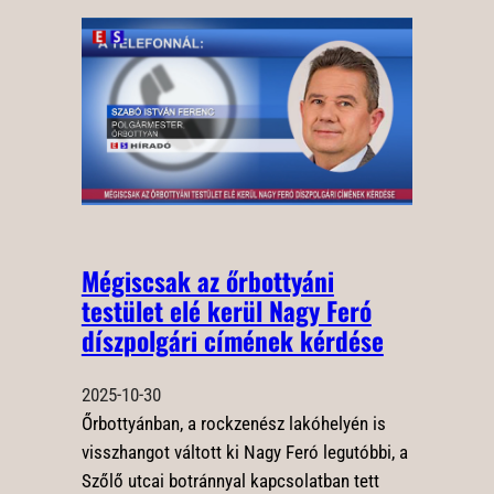
Mégiscsak az őrbottyáni
testület elé kerül Nagy Feró
díszpolgári címének kérdése
2025-10-30
Őrbottyánban, a rockzenész lakóhelyén is
visszhangot váltott ki Nagy Feró legutóbbi, a
Szőlő utcai botránnyal kapcsolatban tett