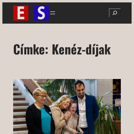
Ugrás
Search
a
tartalomhoz
Címke:
Kenéz-díjak