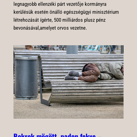
legnagyobb ellenzéki párt vezetője kormányra
kerülésük esetén önálló egészségügyi minisztérium
létrehozását ígérte, 500 milliárdos plusz pénz
bevonásával,amelyet orvos vezetne.
Bokrok mögött, padon fekve –