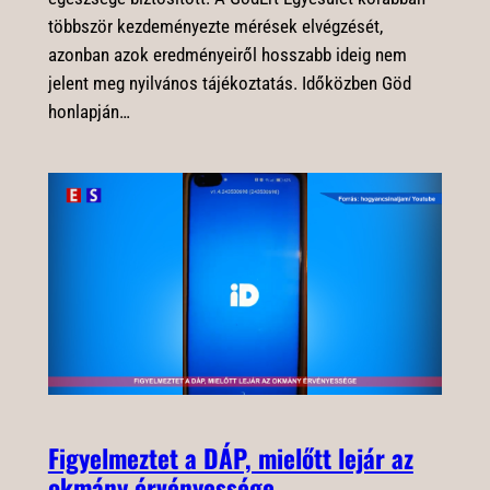
többször kezdeményezte mérések elvégzését,
azonban azok eredményeiről hosszabb ideig nem
jelent meg nyilvános tájékoztatás. Időközben Göd
honlapján…
Figyelmeztet a DÁP, mielőtt lejár az
okmány érvényessége