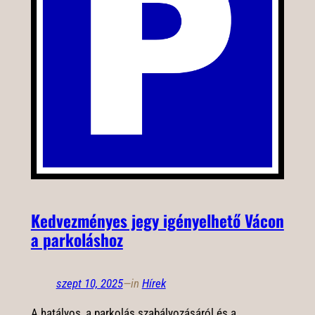
Kedvezményes jegy igényelhető Vácon
a parkoláshoz
szept 10, 2025
—
in
Hírek
A hatályos, a parkolás szabályozásáról és a