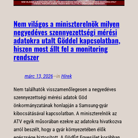
Nem világos a miniszterelnök milyen
negyedéves szennyezettségi mérési
adatokra utalt Göddel kapcsolatban,
hiszen most állt fel a monitoring
rendszer
márc 13, 2026
—
in
Hírek
Nem találhatók visszamenőlegesen a negyedéves
szennyezettségi mérési adatok Göd
önkormányzatának honlapján a Samsung-gyár
kibocsátásával kapcsolatban. A miniszterelnök az
ATV egyik műsorában ezekre az adatokra hivatkozva
arról beszélt, hogy a gyár környezetében élők
egészsége biztosított. A GödÉrt Egyesület korábban