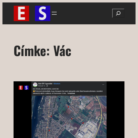
Ugrás
Search
a
tartalomhoz
Címke:
Vác