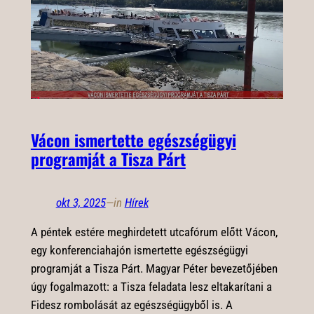
Vácon ismertette egészségügyi
programját a Tisza Párt
okt 3, 2025
—
in
Hírek
A péntek estére meghirdetett utcafórum előtt Vácon,
egy konferenciahajón ismertette egészségügyi
programját a Tisza Párt. Magyar Péter bevezetőjében
úgy fogalmazott: a Tisza feladata lesz eltakarítani a
Fidesz rombolását az egészségügyből is. A