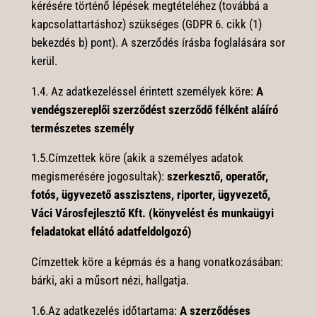
kérésére történő lépések megtételéhez (továbbá a
kapcsolattartáshoz) szükséges (GDPR 6. cikk (1)
bekezdés b) pont). A szerződés írásba foglalására sor
kerül.
1.4.
Az adatkezeléssel érintett személyek köre:
A
vendégszereplői szerződést szerződő félként aláíró
természetes személy
1.5.Címzettek köre (akik a személyes adatok
megismerésére jogosultak):
szerkesztő, operatőr,
fotós, ügyvezető asszisztens, riporter, ügyvezető,
Váci Városfejlesztő Kft. (könyvelést és munkaügyi
feladatokat ellátó adatfeldolgozó)
Címzettek köre a képmás és a hang vonatkozásában:
bárki, aki a műsort nézi, hallgatja.
1.6.Az adatkezelés időtartama:
A szerződéses