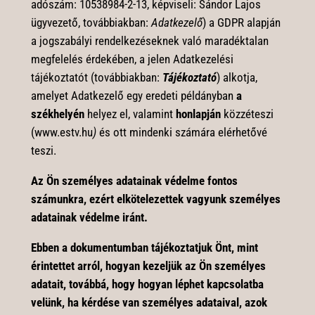
adószám: 10538984-2-13, képviseli: Sándor Lajos
ügyvezető, továbbiakban:
Adatkezelő
) a GDPR alapján
a jogszabályi rendelkezéseknek való maradéktalan
megfelelés érdekében, a jelen Adatkezelési
tájékoztatót (továbbiakban:
Tájékoztató
) alkotja,
amelyet
Adatkezelő egy eredeti példányban
a
székhelyén
helyez el, valamint
honlapján
közzéteszi
(www.estv.hu
)
és ott mindenki számára elérhetővé
teszi.
Az Ön személyes adatainak védelme fontos
számunkra, ezért elkötelezettek vagyunk személyes
adatainak védelme iránt.
Ebben a dokumentumban tájékoztatjuk Önt, mint
érintettet arról, hogyan kezeljük az Ön személyes
adatait, továbbá, hogy hogyan léphet kapcsolatba
velünk, ha kérdése van személyes adataival, azok