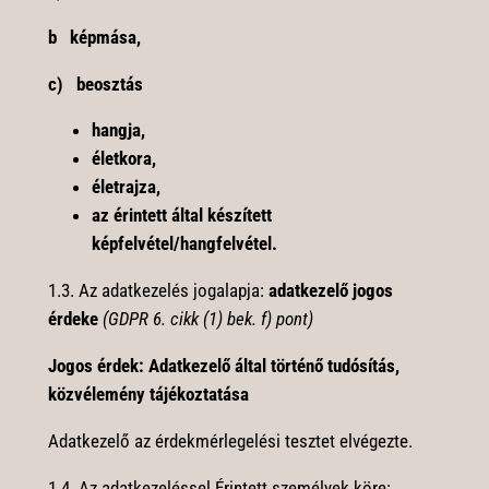
b
képmása,
c) beosztás
hangja,
életkora,
életrajza,
az érintett által készített
képfelvétel/hangfelvétel.
1.3. Az adatkezelés jogalapja:
adatkezelő jogos
érdeke
(GDPR 6. cikk (1) bek. f) pont)
Jogos érdek: Adatkezelő által történő tudósítás,
közvélemény tájékoztatása
Adatkezelő az érdekmérlegelési tesztet elvégezte.
1.4.
Az adatkezeléssel Érintett személyek köre: