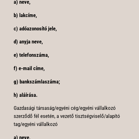
a) neve,
b) lakcíme,
c) adóazonosító jele,
d) anyja neve,
e) telefonszáma,
f) e-mail címe,
g) bankszámlaszáma;
h) aláírása.
Gazdasági társaság/egyéni cég/egyéni vállalkozó
szerződő fél esetén, a vezető tisztségviselő/alapító
tag/egyéni vállalkozó
a) neve,