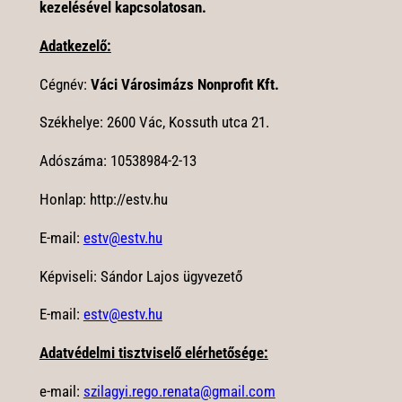
kezelésével kapcsolatosan.
Adatkezelő:
Cégnév:
Váci Városimázs Nonprofit
Kft.
Székhelye:
2600 Vác, Kossuth utca 21.
Adószáma:
10538984-2-13
Honlap: http://estv.hu
E-mail:
estv@estv.hu
Képviseli: Sándor Lajos ügyvezető
E-mail:
estv@estv.hu
Adatvédelmi tisztviselő elérhetősége:
e-mail:
szilagyi.rego.renata@gmail.com