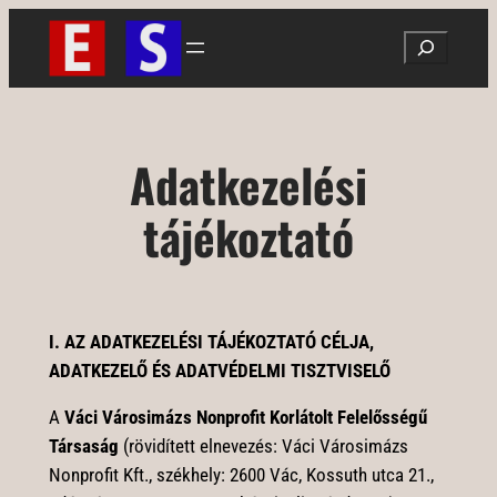
Ugrás
Search
a
tartalomhoz
Adatkezelési
tájékoztató
I. AZ ADATKEZELÉSI TÁJÉKOZTATÓ CÉLJA,
ADATKEZELŐ ÉS ADATVÉDELMI TISZTVISELŐ
A
Váci Városimázs Nonprofit
Korlátolt Felelősségű
Társaság
(rövidített elnevezés: Váci Városimázs
Nonprofit Kft., székhely: 2600 Vác, Kossuth utca 21.,