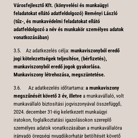
Városfejlesztő Kft. (könyvelési és munkaügyi
feladatokat ellátó adatfeldolgozó) Reményi László
(tűz-, és munkavédelmi feladatokat ellátó
adatfeldolgozó a név és munkakör személyes adatok
vonatkozásában)
3.5. Az adatkezelés célja:
munkaviszonyból eredő
jogi kötelezettségek teljesítése, (bérfizetés),
munkaviszonyból eredő jogok gyakorlása.
Munkaviszony létrehozása, megszüntetése.
3.6. Az adatkezelés időtartama:
a munkaviszony
megszűnését követő 3 év, illetve
a munkavállaló, volt
munkavállaló biztosítási jogviszonyával összefüggő,
2024. december 31-éig keletkezett munkaügyi
iratokon, foglalkoztatási igazolásokon szereplő
személyes adatok vonatkozásában a munkavállalóra
irányadó öregségi nyugdíjkorhatár betöltését követő