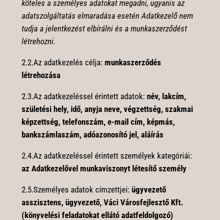
köteles a személyes adatokat megadni, ugyanis az
adatszolgáltatás elmaradása esetén Adatkezelő nem
tudja a jelentkezést elbírálni és a munkaszerződést
létrehozni.
2.2.Az adatkezelés célja:
munkaszerződés
létrehozása
2.3.Az adatkezeléssel érintett adatok:
név, lakcím,
születési hely, idő, anyja neve, végzettség, szakmai
képzettség, telefonszám, e-mail cím, képmás,
bankszámlaszám, adóazonosító jel, aláírás
2.4.Az adatkezeléssel érintett személyek kategóriái:
az Adatkezelővel munkaviszonyt létesítő személy
2.5.Személyes adatok címzettjei:
ügyvezető
asszisztens, ügyvezető, Váci Városfejlesztő Kft.
(könyvelési feladatokat ellátó adatfeldolgozó)