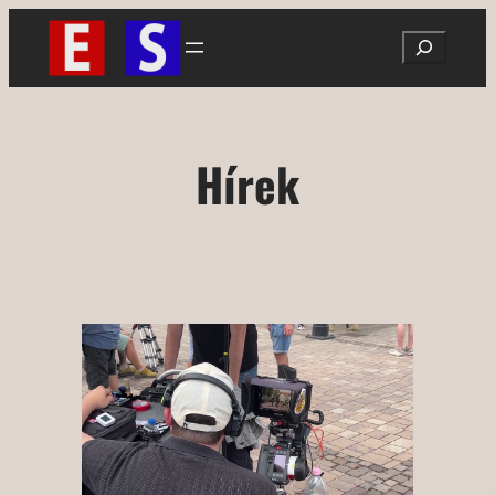
Ugrás
Search
a
tartalomhoz
Hírek