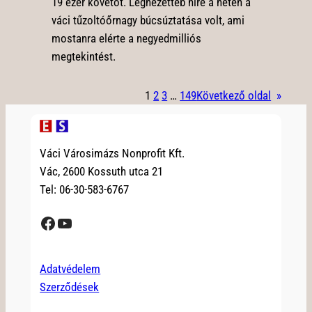
19 ezer követőt. Legnézetteb híre a héten a
váci tűzoltóőrnagy búcsúztatása volt, ami
mostanra elérte a negyedmilliós
megtekintést.
1
2
3
…
149
Következő oldal
»
Váci Városimázs Nonprofit Kft.
Vác, 2600 Kossuth utca 21
Tel: 06-30-583-6767
Facebook
YouTube
Adatvédelem
Szerződések