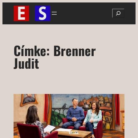
Ugrás
Search
a
tartalomhoz
Címke:
Brenner
Judit