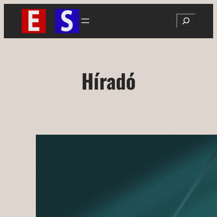
Ugrás
Search
a
tartalomhoz
Híradó