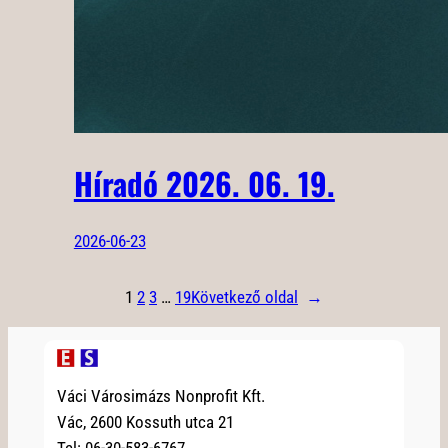
Híradó 2026. 06. 19.
2026-06-23
1
2
3
…
19
Következő oldal
→
Váci Városimázs Nonprofit Kft.
Vác, 2600 Kossuth utca 21