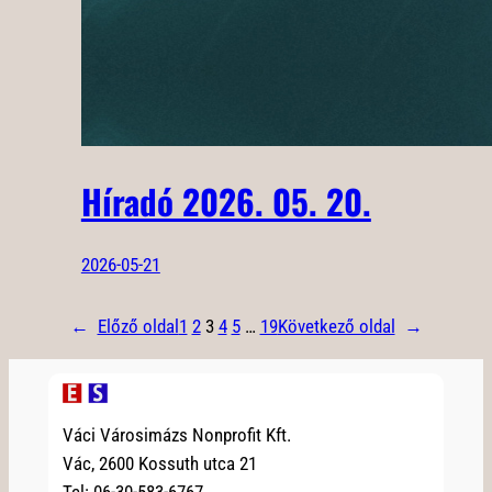
Híradó 2026. 05. 20.
2026-05-21
←
Előző oldal
1
2
3
4
5
…
19
Következő oldal
→
Váci Városimázs Nonprofit Kft.
Vác, 2600 Kossuth utca 21