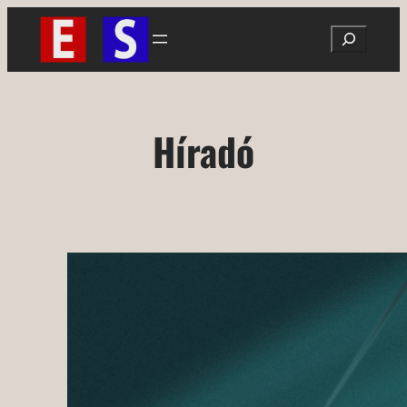
Ugrás
Search
a
tartalomhoz
Híradó