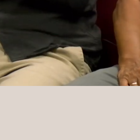
n
Utoljára szervez vigalmat
a MIMK élén Laczi
Sarolta? A kulisszatitkok
hátteréről a Nagyítóban
2026-07-30