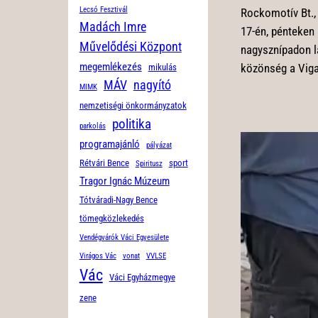
Lecsó Fesztivál
Rockomotív Bt., 
Madách Imre
17-én, pénteken 
Művelődési Központ
nagysznípadon lá
megemlékezés
közönség a Vig
mikulás
MÁV
nagyító
MIMK
nemzetiségi önkormányzatok
politika
parkolás
programajánló
pályázat
Rétvári Bence
sport
Spiritusz
Tragor Ignác Múzeum
Tótváradi-Nagy Bence
tömegközlekedés
Vendégvárók Váci Egyesülete
Virágos Vác
vonat
VVLSE
Vác
Váci Egyházmegye
zene