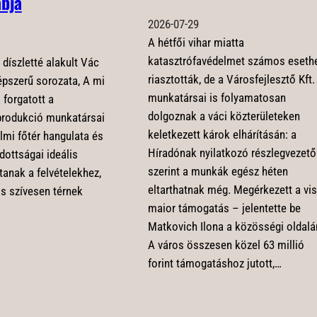
ábja
2026-07-29
A hétfői vihar miatta
katasztrófavédelmet számos eseth
 díszletté alakult Vác
riasztották, de a Városfejlesztő Kft.
épszerű sorozata, A mi
munkatársai is folyamatosan
 forgatott a
dolgoznak a váci közterületeken
produkció munkatársai
keletkezett károk elhárításán: a
elmi főtér hangulata és
Híradónak nyilatkozó részlegvezető
dottságai ideális
szerint a munkák egész héten
ítanak a felvételekhez,
eltarthatnak még. Megérkezett a vi
is szívesen térnek
maior támogatás – jelentette be
Matkovich Ilona a közösségi oldalá
A város összesen közel 63 millió
forint támogatáshoz jutott,…