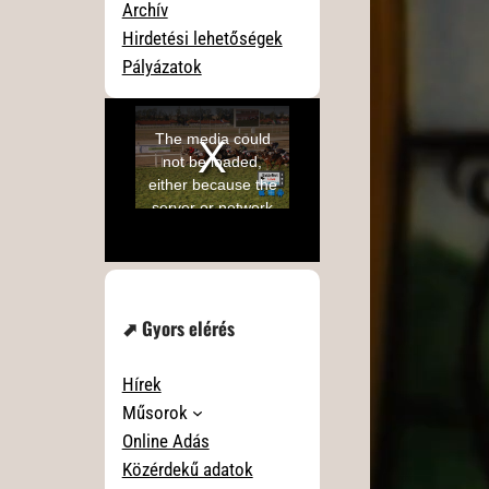
Archív
Hirdetési lehetőségek
Pályázatok
⬈ Gyors elérés
Hírek
Műsorok
Online Adás
Közérdekű adatok