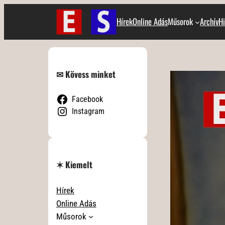
Ugrás
Hírek
Online Adás
Műsorok
Archív
Hi
a
tartalomhoz
✉ Kövess minket
Facebook
Instagram
✶ Kiemelt
Hírek
Online Adás
Műsorok