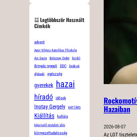
☳ Legtöbbször Használt
Címkék
advent
Apor Vilmos Katolikus Főiskola
Ars Sacra
Beleznay Endre
bicikli
Bringás reggeli
DDC
Deákvár
egészség
díjátadó
hazai
gyerekek
híradó
Rockomotív
idősek
Hazaiban
Inotay Gergely
KATTÁRS
Kiállítás
kultúra
képviselő-testületi ülés
2026-08-07
környezettudatosság
Az LGT tiszteleté