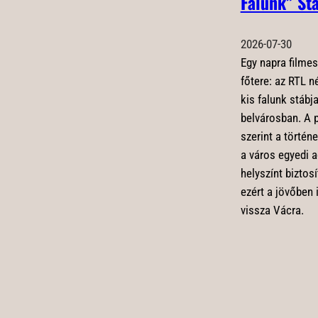
Falunk” St
2026-07-30
Egy napra filmes
főtere: az RTL n
kis falunk stábja
belvárosban. A 
szerint a történ
a város egyedi a
helyszínt biztos
ezért a jövőben 
vissza Vácra.