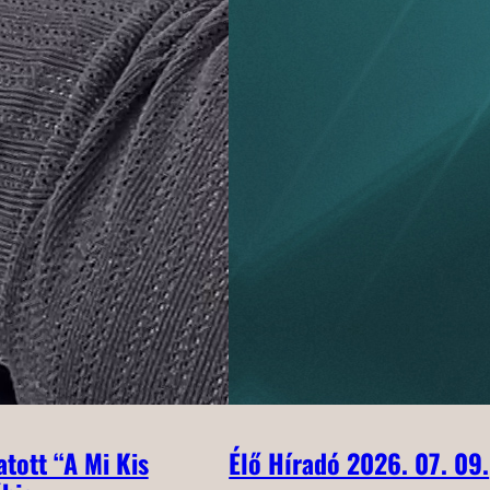
tott “A Mi Kis
Élő Híradó 2026. 07. 09.