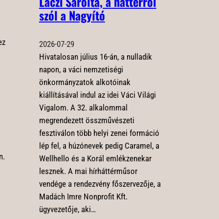
Laczi Sarolta, a háttérről
szól a Nagyító
ez
2026-07-29
Hivatalosan július 16-án, a nulladik
napon, a váci nemzetiségi
önkormányzatok alkotóinak
kiállításával indul az idei Váci Világi
Vigalom. A 32. alkalommal
megrendezett összművészeti
s
fesztiválon több helyi zenei formáció
lép fel, a húzónevek pedig Caramel, a
n.
Wellhello és a Korál emlékzenekar
lesznek. A mai hírháttérműsor
vendége a rendezvény főszervezője, a
Madách Imre Nonprofit Kft.
ügyvezetője, aki…