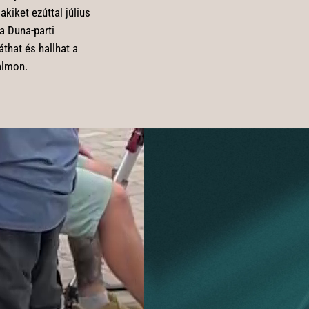
akiket ezúttal július
a Duna-parti
that és hallhat a
almon.