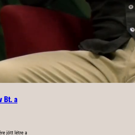
Alma együttes a Hazaiba
2026-07-30
Az Alma együttessel a vigalmi
hétvégén szombaton, a főtéri
színpadon találkozhat a közönség.
 Bt. a
re jött létre a