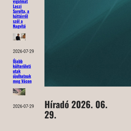
vigalmat
Laczi
Sarolta, a
háttérről
szól a
Nagyító
2026-07-29
Újabb
külterületi
utak
újulhatnak
meg Vácon
Híradó 2026. 06.
2026-07-29
29.