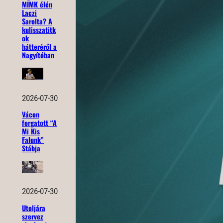
MIMK élén
Laczi
Sarolta? A
kulisszatitk
ok
hátteréről a
Nagyítóban
2026-07-30
Vácon
forgatott “A
Mi Kis
Falunk”
Stábja
2026-07-30
Utoljára
szervez