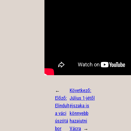
←
Következő:
Előző:
Július 1-jétől
Elindult
éjszaka is
a váci
könnyebb
úszótá
hazajutni
bor
Vácra
→