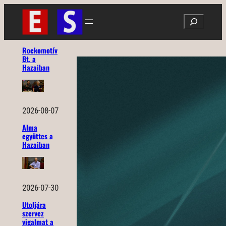
Ugrás
Search
a
tartalomhoz
Rockomotív
Bt. a
Hazaiban
2026-08-07
Alma
együttes a
Hazaiban
2026-07-30
Utoljára
szervez
vigalmat a