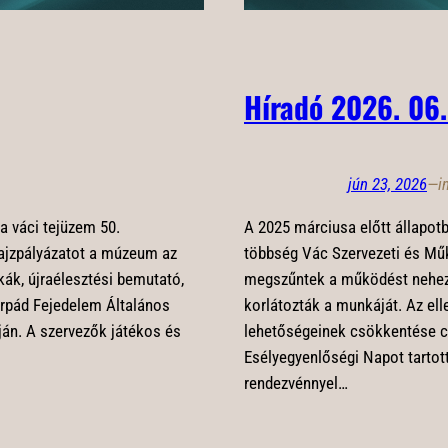
Híradó 2026. 06.
jún 23, 2026
—
i
 a váci tejüzem 50.
A 2025 márciusa előtt állapotb
rajzpályázatot a múzeum az
többség Vác Szervezeti és Műk
kák, újraélesztési bemutató,
megszűntek a működést nehezí
Árpád Fejedelem Általános
korlátozták a munkáját. Az elle
ján. A szervezők játékos és
lehetőségeinek csökkentése c
Esélyegyenlőségi Napot tartot
rendezvénnyel…