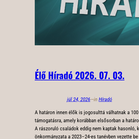
Élő Híradó 2026. 07. 03.
júl 24, 2026
—
in
Híradó
A határon innen élők is jogosulttá válhatnak a 100
támogatásra, amely korábban elsősorban a határon
A rászoruló családok eddig nem kaptak hasonló, kö
önkormányzata a 2023–24-es tanévben vezette be a