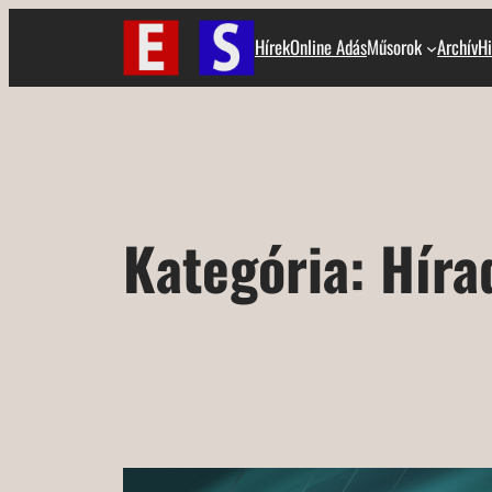
Ugrás
Hírek
Online Adás
Műsorok
Archív
Hi
a
tartalomhoz
Kategória:
Híra