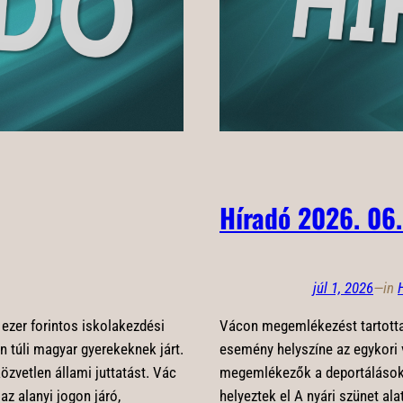
Híradó 2026. 06.
júl 1, 2026
—
in
 ezer forintos iskolakezdési
Vácon megemlékezést tartotta
 túli magyar gyerekeknek járt.
esemény helyszíne az egykori v
zvetlen állami juttatást. Vác
megemlékezők a deportálások á
z alanyi jogon járó,
helyeztek el A nyári szünet al