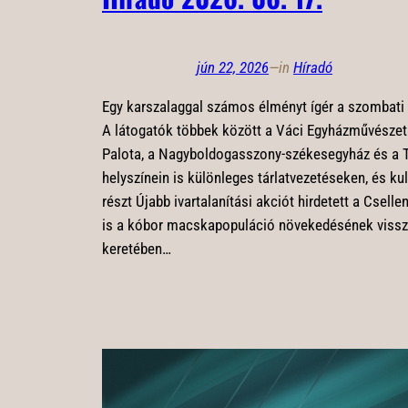
jún 22, 2026
—
in
Híradó
Egy karszalaggal számos élményt ígér a szombat
A látogatók többek között a Váci Egyházművészet
Palota, a Nagyboldogasszony-székesegyház és a 
helyszínein is különleges tárlatvezetéseken, és k
részt Újabb ivartalanítási akciót hirdetett a Csell
is a kóbor macskapopuláció növekedésének vissz
keretében…