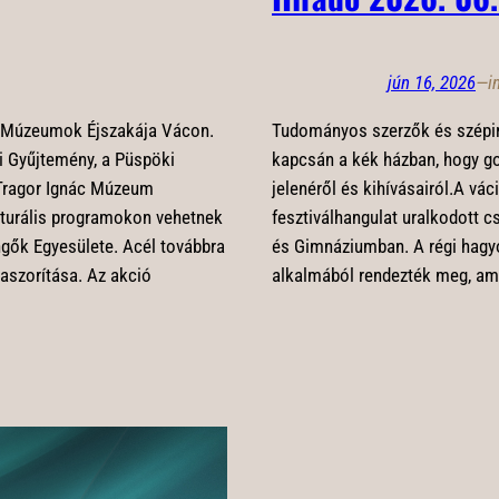
jún 16, 2026
—
i
i Múzeumok Éjszakája Vácon.
Tudományos szerzők és szépir
i Gyűjtemény, a Püspöki
kapcsán a kék házban, hogy go
Tragor Ignác Múzeum
jelenéről és kihívásairól.A vá
ulturális programokon vehetnek
fesztiválhangulat uralkodott
engők Egyesülete. Acél továbbra
és Gimnáziumban. A régi hagyo
aszorítása. Az akció
alkalmából rendezték meg, am