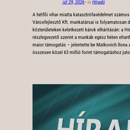
júl 29, 2026
—
in
Híradó
A hétfői vihar miatta katasztrófavédelmet számos 
Városfejlesztő Kft. munkatársai is folyamatosan 
közterületeken keletkezett károk elhárításán: a H
részlegvezető szerint a munkák egész héten eltar
maior támogatás – jelentette be Matkovich Ilona 
összesen közel 63 millió forint támogatáshoz juto