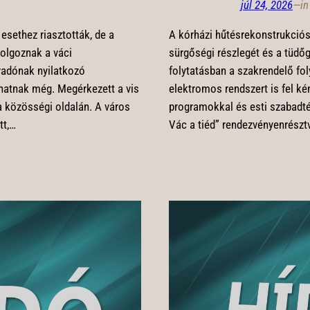
júl 24, 2026
—
i
esethez riasztották, de a
A kórházi hűtésrekonstrukció
dolgoznak a váci
sürgőségi részlegét és a tüdőg
íradónak nyilatkozó
folytatásban a szakrendelő fol
thatnak még. Megérkezett a vis
elektromos rendszert is fel kén
a közösségi oldalán. A város
programokkal és esti szabadté
tt,…
Vác a tiéd” rendezvényenrészt