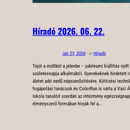
Híradó 2026. 06. 22.
jún 23, 2026
—
in
Híradó
Tejút a múltból a jelenbe – jubileumi kiállítás nyílt
születésnapja alkalmából. Gyerekeknek hirdetett 
áletet adó nedű népszerűsítésére. Kötözési techni
fogápolási tanácsok és ColorRun is várta a Váci 
Iskola tanulóit szerdán az intézmény egészségnap
élményszerű formában hívják fel a…