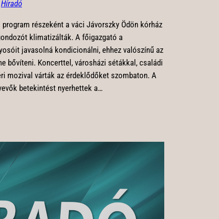
n
Híradó
s program részeként a váci Jávorszky Ödön kórház
ondozót klimatizálták. A főigazgató a
yosóit javasolná kondicionálni, ehhez valószínű az
e bővíteni. Koncerttel, városházi sétákkal, családi
ri mozival várták az érdeklődőket szombaton. A
vevők betekintést nyerhettek a…