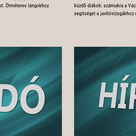
ást. Ötméteres lángokhoz
küzdő diákok: számukra a Váci
segítséget a javítóvizsgákhoz