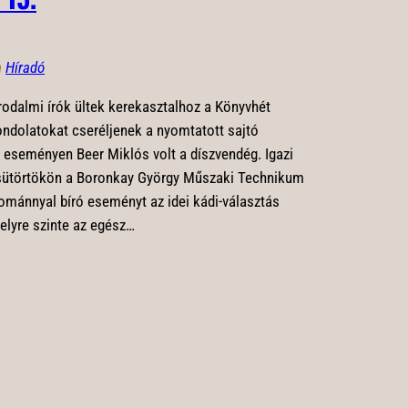
n
Híradó
odalmi írók ültek kerekasztalhoz a Könyvhét
ndolatokat cseréljenek a nyomtatott sajtó
ci eseményen Beer Miklós volt a díszvendég. Igazi
 csütörtökön a Boronkay György Műszaki Technikum
mánnyal bíró eseményt az idei kádi-választás
elyre szinte az egész…