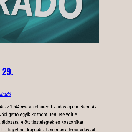
 29.
Híradó
k az 1944 nyarán elhurcolt zsidóság emlékére Az
áci gettó egyik központi területe volt A
ldozatai előtt tisztelegtek és koszorúkat
att is figyelmet kapnak a tanulmányi lemaradással