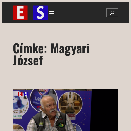
Ugrás
Search
a
tartalomhoz
Címke:
Magyari
József