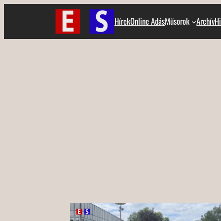
Ugrás
Hírek
Online Adás
Műsorok
Archív
Hi
a
tartalomhoz