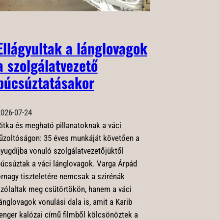
Ellágyultak a lánglovagok
a szolgálatvezető
búcsúztatásakor
026-07-24
itka és megható pillanatoknak a váci
űzoltóságon: 35 éves munkáját követően a
yugdíjba vonuló szolgálatvezetőjüktől
úcsúztak a váci lánglovagok. Varga Árpád
rnagy tiszteletére nemcsak a szirénák
zólaltak meg csütörtökön, hanem a váci
ánglovagok vonulási dala is, amit a Karib
enger kalózai című filmből kölcsönöztek a