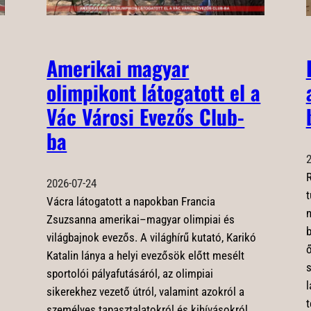
Amerikai magyar
olimpikont látogatott el a
Vác Városi Evezős Club-
ba
2
R
2026-07-24
t
Vácra látogatott a napokban Francia
n
Zsuzsanna amerikai–magyar olimpiai és
b
világbajnok evezős. A világhírű kutató, Karikó
ő
Katalin lánya a helyi evezősök előtt mesélt
s
sportolói pályafutásáról, az olimpiai
l
sikerekhez vezető útról, valamint azokról a
t
személyes tapasztalatokról és kihívásokról,