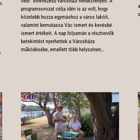
tiéd!” elnevezésű városházi rendezvényen. A
n
a
programsorozat célja idén is az volt, hogy
s
közelebb hozza egymáshoz a város lakóit,
valamint bemutassa Vác ismert és kevésbé
a
ismert értékeit. A nap folyamán a résztvevők
betekintést nyerhettek a Városháza
működésébe, emellett több helyszínen…
a