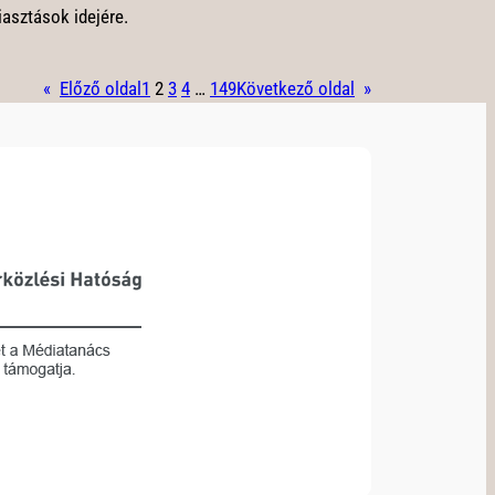
iasztások idejére.
«
Előző oldal
1
2
3
4
…
149
Következő oldal
»