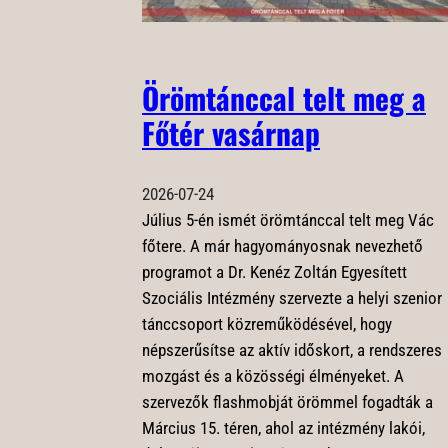
Örömtánccal telt meg a
Főtér vasárnap
2026-07-24
Július 5-én ismét örömtánccal telt meg Vác
főtere. A már hagyományosnak nevezhető
programot a Dr. Kenéz Zoltán Egyesített
Szociális Intézmény szervezte a helyi szenior
tánccsoport közreműködésével, hogy
népszerűsítse az aktív időskort, a rendszeres
mozgást és a közösségi élményeket. A
szervezők flashmobját örömmel fogadták a
Március 15. téren, ahol az intézmény lakói,