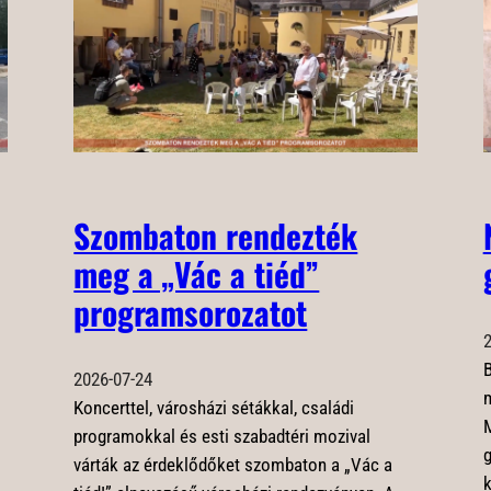
Szombaton rendezték
meg a „Vác a tiéd”
programsorozatot
2
B
2026-07-24
m
Koncerttel, városházi sétákkal, családi
programokkal és esti szabadtéri mozival
g
várták az érdeklődőket szombaton a „Vác a
k