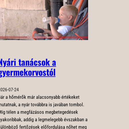
Nyári tanácsok a
gyermekorvostól
026-07-24
ár a hőmérők már alacsonyabb értékeket
utatnak, a nyár továbbra is javában tombol.
Míg télen a megfázásos megbetegedések
yakoribbak, addig a legmelegebb évszakban a
ülönböző fertőzések előfordulása nőhet meg