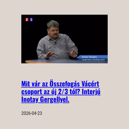
Mit vár az Összefogás Vácért
csoport az új 2/3 tól? Interjú
Inotay Gergellyel.
2026-04-23