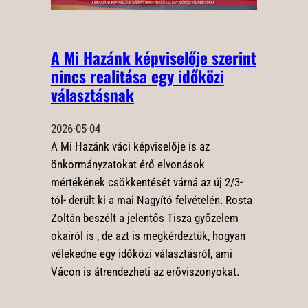
A Mi Hazánk képviselője szerint
nincs realitása egy időközi
választásnak
2026-05-04
A Mi Hazánk váci képviselője is az
önkormányzatokat érő elvonások
mértékének csökkentését várná az új 2/3-
tól- derült ki a mai Nagyító felvételén. Rosta
Zoltán beszélt a jelentős Tisza győzelem
okairól is , de azt is megkérdeztük, hogyan
vélekedne egy időközi választásról, ami
Vácon is átrendezheti az erőviszonyokat.