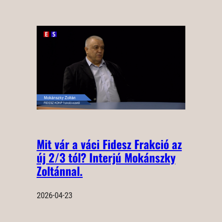
Mit vár a váci Fidesz Frakció az
új 2/3 tól? Interjú Mokánszky
Zoltánnal.
2026-04-23