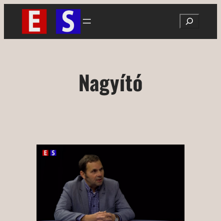
Ugrás
Search
a
tartalomhoz
Nagyító