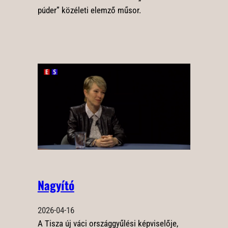
púder” közéleti elemző műsor.
Nagyító
2026-04-16
A Tisza új váci országgyűlési képviselője,