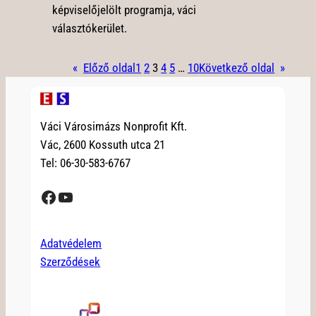
képviselőjelölt programja, váci
választókerület.
«
Előző oldal
1
2
3
4
5
…
10
Következő oldal
»
Váci Városimázs Nonprofit Kft.
Vác, 2600 Kossuth utca 21
Tel: 06-30-583-6767
Facebook
YouTube
Adatvédelem
Szerződések