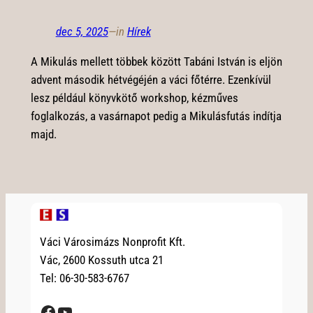
dec 5, 2025
—
in
Hírek
A Mikulás mellett többek között Tabáni István is eljön
advent második hétvégéjén a váci főtérre. Ezenkívül
lesz például könyvkötő workshop, kézműves
foglalkozás, a vasárnapot pedig a Mikulásfutás indítja
majd.
Váci Városimázs Nonprofit Kft.
Vác, 2600 Kossuth utca 21
Tel: 06-30-583-6767
Facebook
YouTube