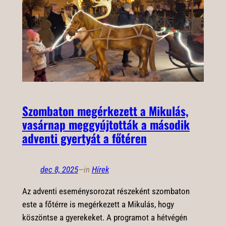
Szombaton megérkezett a Mikulás,
vasárnap meggyújtották a második
adventi gyertyát a főtéren
dec 8, 2025
—
in
Hírek
Az adventi eseménysorozat részeként szombaton
este a főtérre is megérkezett a Mikulás, hogy
köszöntse a gyerekeket. A programot a hétvégén