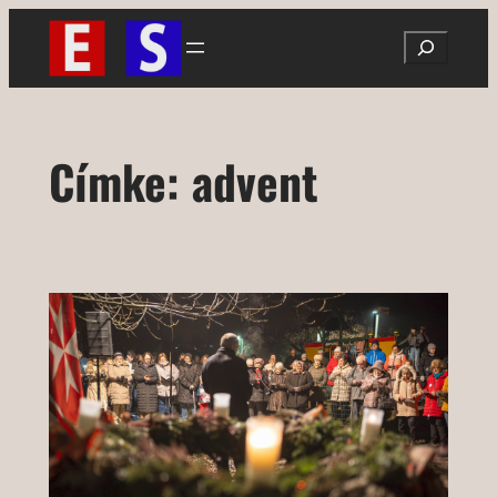
Ugrás
Search
a
tartalomhoz
Címke:
advent