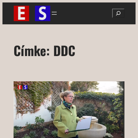
Ugrás
Search
a
tartalomhoz
Címke:
DDC