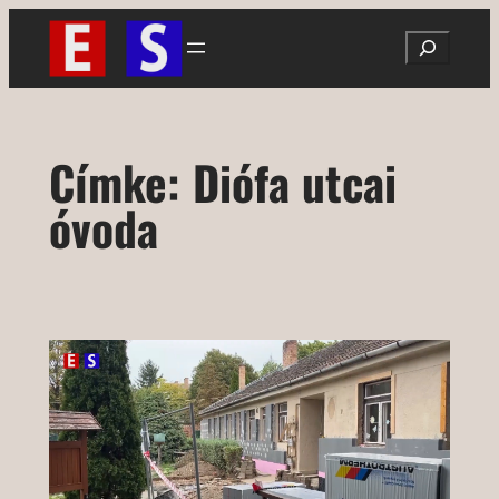
Ugrás
Search
a
tartalomhoz
Címke:
Diófa utcai
óvoda