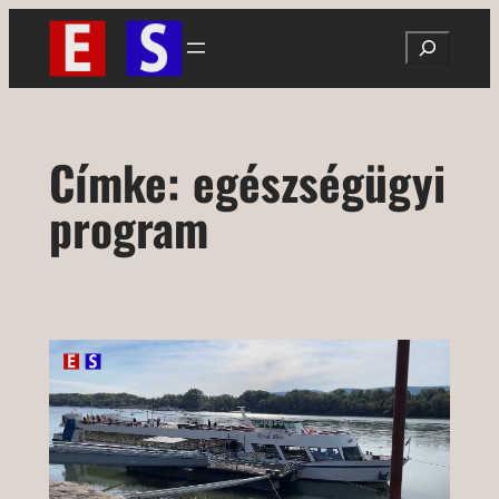
Ugrás
Search
a
tartalomhoz
Címke:
egészségügyi
program