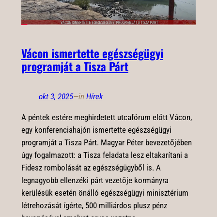
Vácon ismertette egészségügyi
programját a Tisza Párt
okt 3, 2025
—
in
Hírek
A péntek estére meghirdetett utcafórum előtt Vácon,
egy konferenciahajón ismertette egészségügyi
programját a Tisza Párt. Magyar Péter bevezetőjében
úgy fogalmazott: a Tisza feladata lesz eltakarítani a
Fidesz rombolását az egészségügyből is. A
legnagyobb ellenzéki párt vezetője kormányra
kerülésük esetén önálló egészségügyi minisztérium
létrehozását ígérte, 500 milliárdos plusz pénz