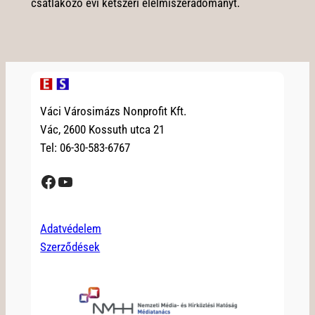
csatlakozó évi kétszeri élelmiszeradományt.
Váci Városimázs Nonprofit Kft.
Vác, 2600 Kossuth utca 21
Tel: 06-30-583-6767
Facebook
YouTube
Adatvédelem
Szerződések