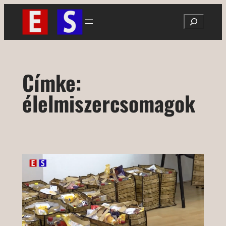
Ugrás
Search
a
tartalomhoz
Címke:
élelmiszercsomagok