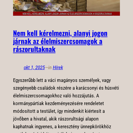
Nem kell kérelmezni, alanyi jogon
járnak az élelmiszercsomagok a
rászorultaknak
okt 1, 2025
—
in
Hírek
Egyszerűbb lett a váci magányos személyek, vagy
szegényebb családok részére a karácsonyi és húsvéti
élelmiszercsomagokhoz való hozzájutás. A
kormánypártiak kezdeményezésére rendeletet
módosított a testület, így mindenkit kiértesít a
jövőben a hivatal, akik rászorultsági alapon
kaphatnak ingyenes, a keresztény ünnepkörökhöz