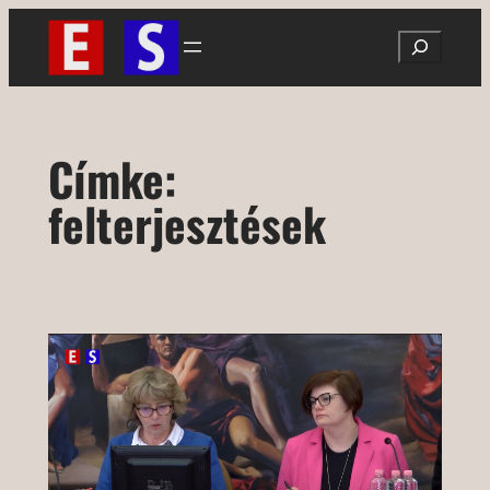
Ugrás
Search
a
tartalomhoz
Címke:
felterjesztések