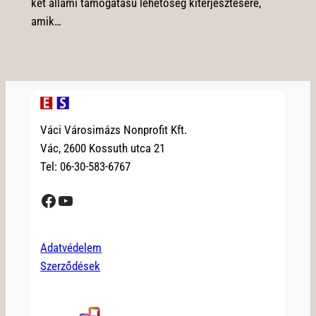
két állami támogatású lehetőség kiterjesztésére,
amik…
Váci Városimázs Nonprofit Kft.
Vác, 2600 Kossuth utca 21
Tel: 06-30-583-6767
Facebook
YouTube
Adatvédelem
Szerződések