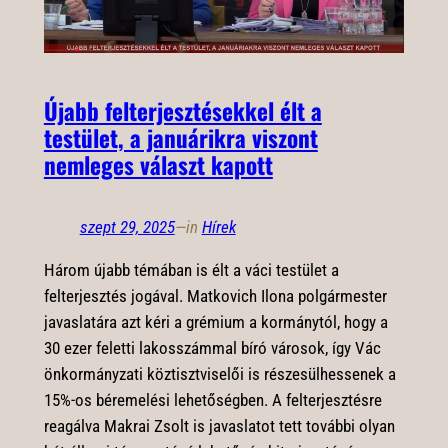
Újabb felterjesztésekkel élt a
testület, a januárikra viszont
nemleges választ kapott
szept 29, 2025
—
in
Hírek
Három újabb témában is élt a váci testület a
felterjesztés jogával. Matkovich Ilona polgármester
javaslatára azt kéri a grémium a kormánytól, hogy a
30 ezer feletti lakosszámmal bíró városok, így Vác
önkormányzati köztisztviselői is részesülhessenek a
15%-os béremelési lehetőségben. A felterjesztésre
reagálva Makrai Zsolt is javaslatot tett további olyan