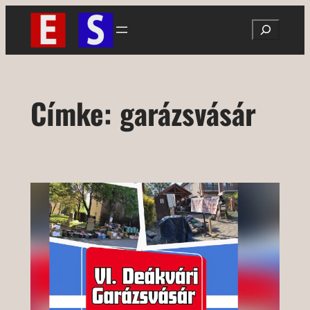
Ugrás
Search
a
tartalomhoz
Címke:
garázsvásár