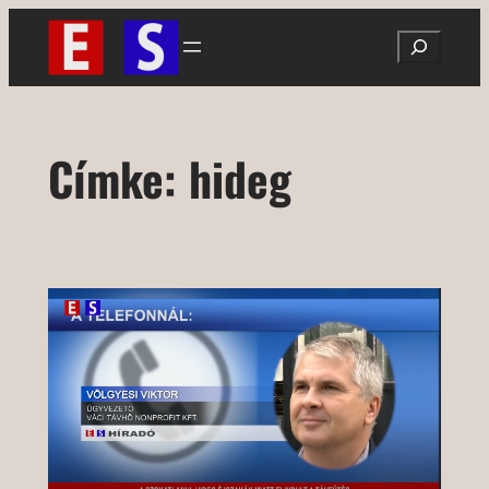
Ugrás
Search
a
tartalomhoz
Címke:
hideg