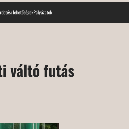
rdetési lehetőségek
Pályázatok
i váltó futás