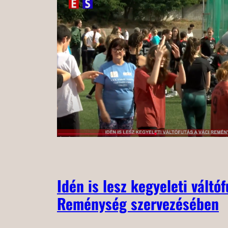
Idén is lesz kegyeleti váltó
Reménység szervezésében