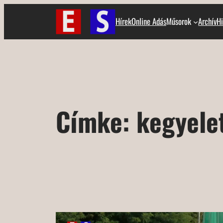
Ugrás
Hírek
Online Adás
Műsorok
Archív
Hi
a
tartalomhoz
Címke:
kegyelet