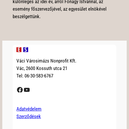
különleges az idei év, arról Fónagy Istvánnal, az
esemény főszervezőjével, az egyesület elnökével
beszélgettünk.
Váci Városimázs Nonprofit Kft.
Vác, 2600 Kossuth utca 21
Tel: 06-30-583-6767
Facebook
YouTube
Adatvédelem
Szerződések