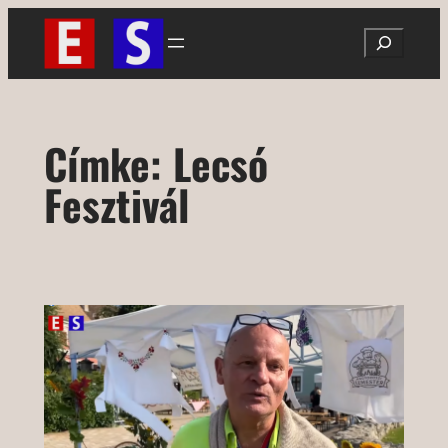
Ugrás
Search
a
tartalomhoz
Címke:
Lecsó
Fesztivál