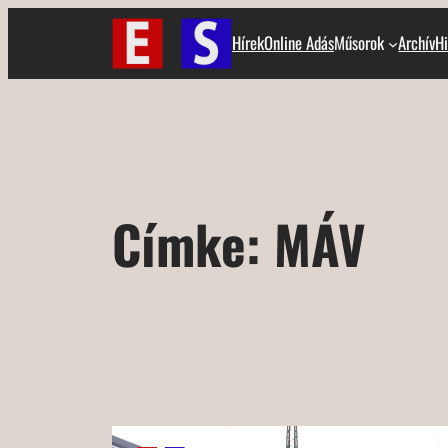
Ugrás
Hírek
Online Adás
Műsorok
Archív
Hi
a
tartalomhoz
Címke:
MÁV