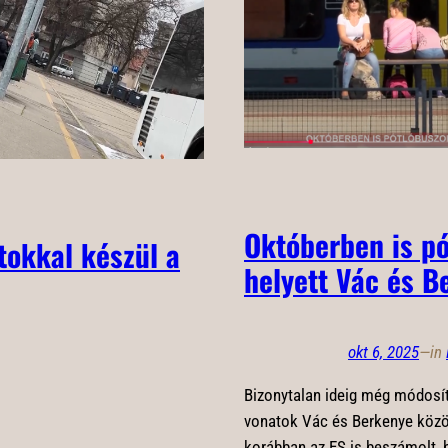
Októberben is pó
tokkal készül a
helyett Vác és B
okt 6, 2025
—
in
Bizonytalan ideig még módosít
vonatok Vác és Berkenye közöt
korábban az ES is beszámolt,