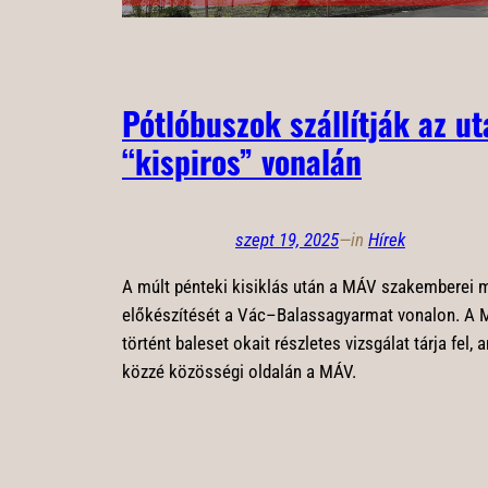
Pótlóbuszok szállítják az u
“kispiros” vonalán
szept 19, 2025
—
in
Hírek
A múlt pénteki kisiklás után a MÁV szakemberei m
előkészítését a Vác–Balassagyarmat vonalon. A 
történt baleset okait részletes vizsgálat tárja fel, a
közzé közösségi oldalán a MÁV.