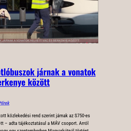
tlóbuszok járnak a vonatok
erkenye között
Hírek
ott közlekedési rend szerint járnak az S750-es
t – adta tájékoztatásul a MÁV csoport. Arról
 hogy egy szeptemberben Magyarkútnál történt