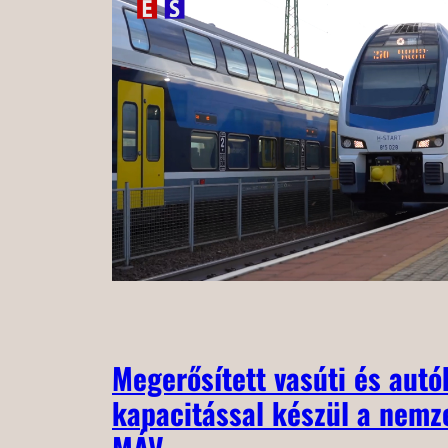
Megerősített vasúti és aut
kapacitással készül a nemz