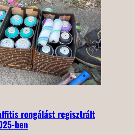
ffitis rongálást regisztrált
025-ben