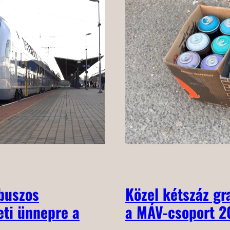
óbuszos
Közel kétszáz gra
eti ünnepre a
a MÁV-csoport 2