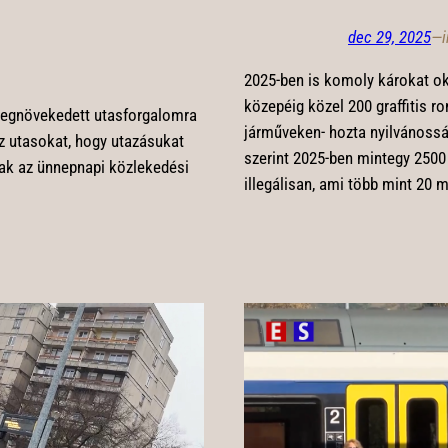
dec 29, 2025
—
2025-ben is komoly károkat o
közepéig közel 200 graffitis ro
megnövekedett utasforgalomra
járműveken- hozta nyilvánossá
az utasokat, hogy utazásukat
szerint 2025-ben mintegy 2500 
nak az ünnepnapi közlekedési
illegálisan, ami több mint 20 mi