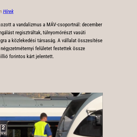
in
Hírek
kozott a vandalizmus a MÁV-csoportnál: december
ngálást regisztráltak, túlnyomórészt vasúti
gra a közlekedési társaság. A vállalat összesítése
négyzetméternyi felületet festettek össze
llió forintos kárt jelentett.