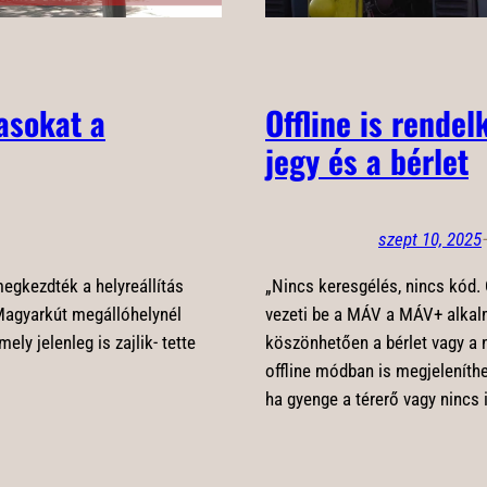
tasokat a
Offline is rendel
jegy és a bérlet
szept 10, 2025
egkezdték a helyreállítás
„Nincs keresgélés, nincs kód.
Magyarkút megállóhelynél
vezeti be a MÁV a MÁV+ alkalm
mely jelenleg is zajlik- tette
köszönhetően a bérlet vagy a n
offline módban is megjeleníthe
ha gyenge a térerő vagy nincs 