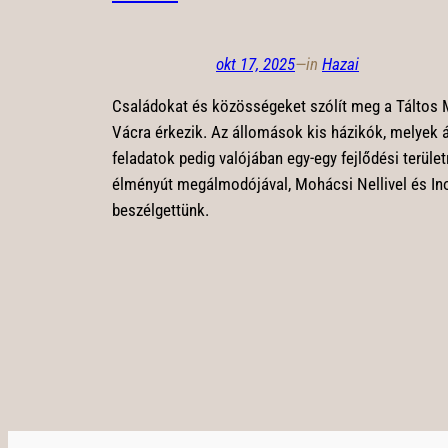
okt 17, 2025
—
in
Hazai
Családokat és közösségeket szólít meg a Táltos
Vácra érkezik. Az állomások kis házikók, melyek 
feladatok pedig valójában egy-egy fejlődési terüle
élményút megálmodójával, Mohácsi Nellivel és Ino
beszélgettünk.