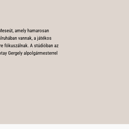
 Meseút, amely hamarosan
álruhában vannak, a játékos
tre fókuszálnak. A stúdióban az
tay Gergely alpolgármesterrel