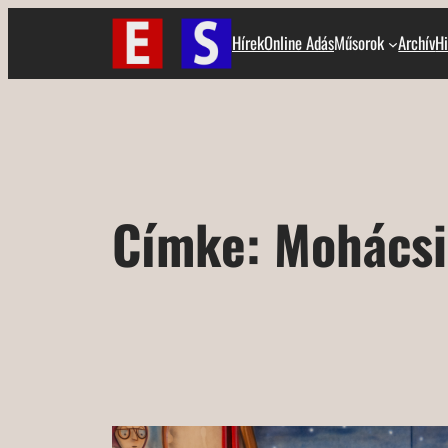
Ugrás
Hírek
Online Adás
Műsorok
Archív
Hi
a
tartalomhoz
Címke:
Mohácsi 