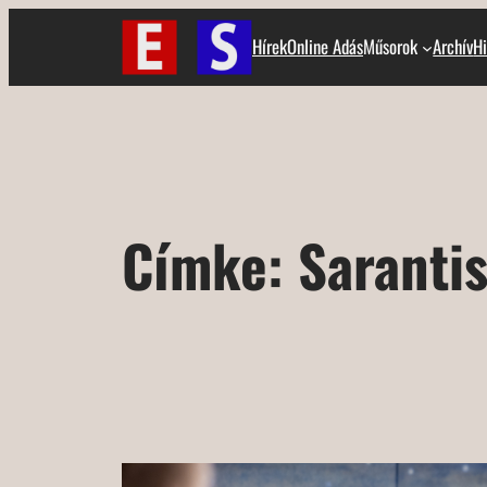
Ugrás
Hírek
Online Adás
Műsorok
Archív
Hi
a
tartalomhoz
Címke:
Saranti