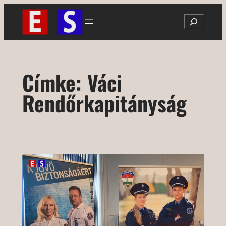
Ugrás
Search
a
tartalomhoz
Címke:
Váci
Rendőrkapitányság