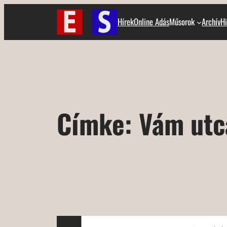
Ugrás
Hírek
Online Adás
Műsorok
Archív
Hi
a
tartalomhoz
Címke:
Vám utc