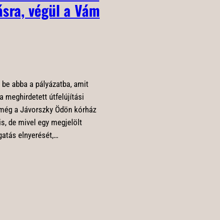
tásra, végül a Vám
 be abba a pályázatba, amit
meghirdetett útfelújítási
 még a Jávorszky Ödön kórház
is, de mivel egy megjelölt
gatás elnyerését,…