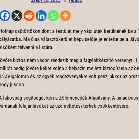
szept 10, 2025
—
in
Híradó
Holnap csütörtökön dönt a testület mely váci utak kerülnének be a T
pályázatba. Ma 8-as választókerület képviselője jelentette be a Jávo
elsőként felvenni a listára.
jövőre biztos nem vácon rendezik meg a fagylaltkészítő versenyt. 1,2
milliót pedig jövőre kellet volna a helyszín mellett biztosítania az 
ha aVigalomra és az egyéb rendezvényekre volt pénz, akkor az orszá
hogy jusson
A lakosság segítségét kéri a Zöldmenedék Alapítvány. A palackvis
várnának felajánlásokat az üzemeltetési terhek csökkentésére.