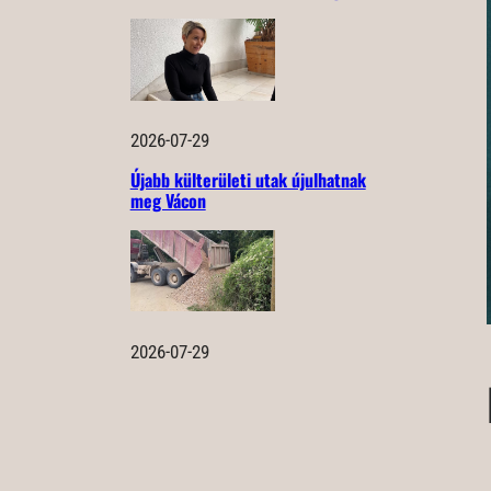
2026-07-29
Újabb külterületi utak újulhatnak
meg Vácon
2026-07-29