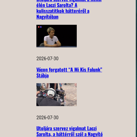
élén Laczi Sarolta? A
kulisszatitkok hátteréről a
Nagyítóban
2026-07-30
Vácon forgatott “A Mi Kis Falunk”
Stábja
2026-07-30
Utoljára szervez vigalmat Laczi
Sarolta, a háttérről szól a Nagyító