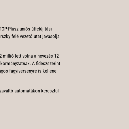
OP-Plusz uniós útfelújítási
rszky felé vezető utat javasolja
 millió lett volna a nevezés 12
önkormányzatnak. A fideszszerint
gos fagyiversenyre is kellene
szaváltó automatákon keresztül