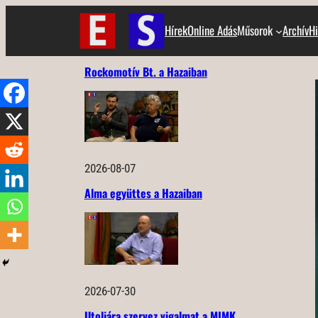
Ugrás
Hírek
Online Adás
Műsorok
Archív
Hi
a
tartalomhoz
Rockomotív Bt. a Hazaiban
2026-08-07
Alma együttes a Hazaiban
2026-07-30
Utoljára szervez vigalmat a MIMK