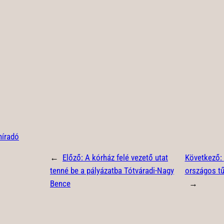
híradó
←
Előző:
A kórház felé vezető utat
Következő:
tenné be a pályázatba Tótváradi-Nagy
országos tű
Bence
→