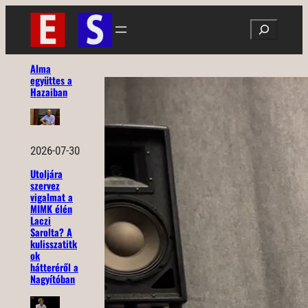
Ugrás
Search
a
tartalomhoz
Alma
együttes a
Hazaiban
2026-07-30
Utoljára
szervez
vigalmat a
MIMK élén
Laczi
Sarolta? A
kulisszatitk
ok
hátteréről a
Nagyítóban