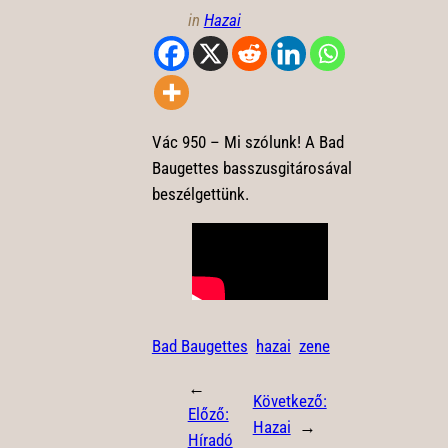
in
Hazai
Vác 950 – Mi szólunk! A Bad
Baugettes basszusgitárosával
beszélgettünk.
Bad Baugettes
hazai
zene
←
Következő:
Előző:
Hazai
→
Híradó