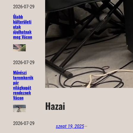
2026-07-29
Újabb
külterületi
utak
újulhatnak
meg Vácon
2026-07-29
Művészi
teremkerék
pár
világkupát
rendeznek
Vácon
Hazai
2026-07-29
szept 19, 2025
—