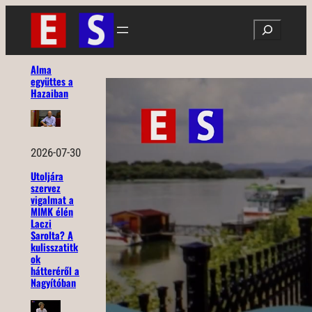
Ugrás
Search
a
tartalomhoz
Alma
együttes a
Hazaiban
2026-07-30
Utoljára
szervez
vigalmat a
MIMK élén
Laczi
Sarolta? A
kulisszatitk
ok
hátteréről a
Nagyítóban