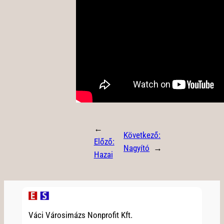
←
Következő:
Előző:
Nagyító
→
Hazai
Váci Városimázs Nonprofit Kft.