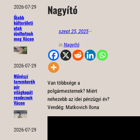
Nagyító
2026-07-29
Újabb
külterületi
utak
szept 25, 2025
—
újulhatnak
meg Vácon
in
Nagyító
2026-07-29
Művészi
teremkerék
Van többsége a
pár
polgármesternek? Miért
világkupát
rendeznek
nehezebb az idei pénzügyi év?
Vácon
Vendég: Matkovich Ilona
2026-07-29