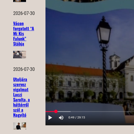
2026-07-30
Vácon
forgatott “A
Mi Kis
Falunk”
Stábja
2026-07-30
Utoljára
szervez
vigalmat
Laczi
Sarolta, a
háttérről
szól a
Nagyító