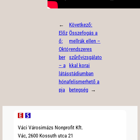
←
Következő:
Előz
Összefogás a
ő:
mellrák ellen –
Októ
rendszeres
ber
szűrővizsgálato
– a
kkal korai
látás
stádiumban
hóna
felismerhető a
pja
betegség
→
Váci Városimázs Nonprofit Kft.
Vác, 2600 Kossuth utca 21