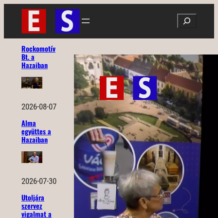
Ugrás
Search
a
tartalomhoz
Rockomotív
Bt. a
Hazaiban
2026-08-07
Alma
együttes a
Hazaiban
2026-07-30
Utoljára
szervez
vigalmat a