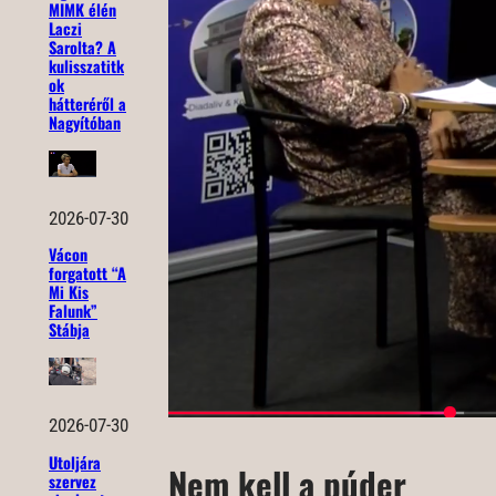
MIMK élén
Laczi
Sarolta? A
kulisszatitk
ok
hátteréről a
Nagyítóban
2026-07-30
Vácon
forgatott “A
Mi Kis
Falunk”
Stábja
2026-07-30
Utoljára
Nem kell a púder
szervez