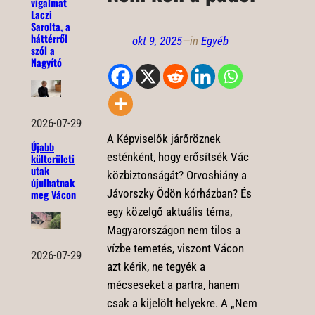
vigalmat
Laczi
Sarolta, a
háttérről
okt 9, 2025
—
in
Egyéb
szól a
Nagyító
2026-07-29
A Képviselők járőröznek
Újabb
esténként, hogy erősítsék Vác
külterületi
utak
közbiztonságát? Orvoshiány a
újulhatnak
Jávorszky Ödön kórházban? És
meg Vácon
egy közelgő aktuális téma,
Magyarországon nem tilos a
vízbe temetés, viszont Vácon
2026-07-29
azt kérik, ne tegyék a
mécseseket a partra, hanem
csak a kijelölt helyekre. A „Nem