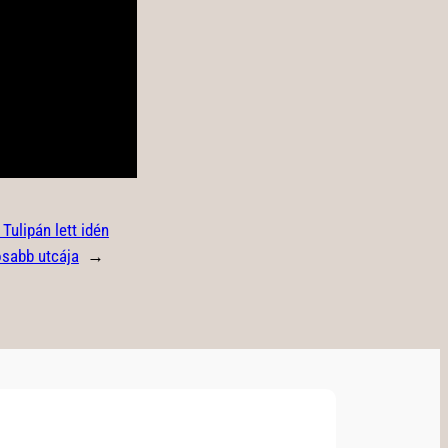
 Tulipán lett idén
osabb utcája
→