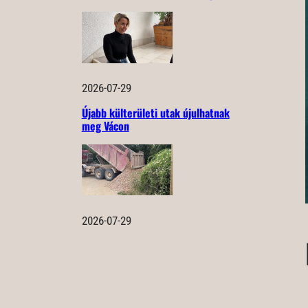
2026-07-29
Újabb külterületi utak újulhatnak
meg Vácon
2026-07-29