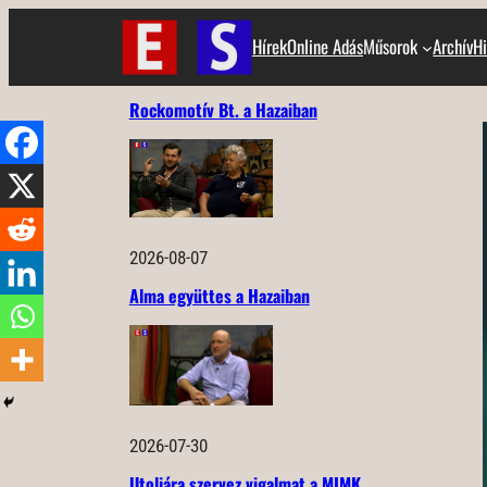
Ugrás
Hírek
Online Adás
Műsorok
Archív
Hi
a
tartalomhoz
Rockomotív Bt. a Hazaiban
2026-08-07
Alma együttes a Hazaiban
2026-07-30
Utoljára szervez vigalmat a MIMK