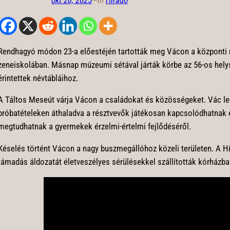
okt 28, 2025
—
in
Híradó
Rendhagyó módon 23-a előestéjén tartották meg Vácon a központi
zeneiskolában. Másnap múzeumi sétával járták körbe az 56-os helys
érintettek névtábláihoz.
A Táltos Meseút várja Vácon a családokat és közösségeket. Vác le
próbatételeken áthaladva a résztvevők játékosan kapcsolódhatnak
megtudhatnak a gyermekek érzelmi-értelmi fejlődéséről.
Késelés történt Vácon a nagy buszmegállóhoz közeli területen. A Hí
támadás áldozatát életveszélyes sérülésekkel szállították kórházba