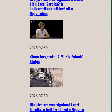
élén Laczi Sarolta? A
kulisszatitkok hátteréről a
Nagyítóban
2026-07-30
Vácon forgatott “A Mi Kis Falunk”
Stábja
2026-07-30
Utoljára szervez vigalmat Laczi
Sarolta, a háttérről szól a Nagyító