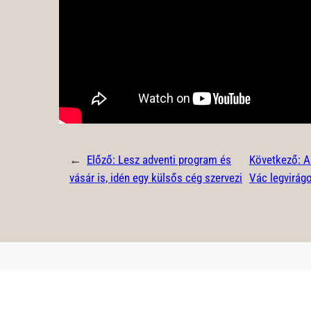
←
Előző:
Lesz adventi program és
Következő:
A
vásár is, idén egy külsős cég szervezi
Vác legvirág