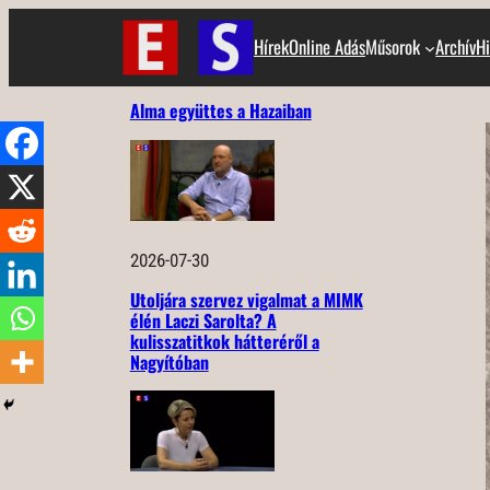
Ugrás
Hírek
Online Adás
Műsorok
Archív
Hi
a
tartalomhoz
Alma együttes a Hazaiban
2026-07-30
Utoljára szervez vigalmat a MIMK
élén Laczi Sarolta? A
kulisszatitkok hátteréről a
Nagyítóban