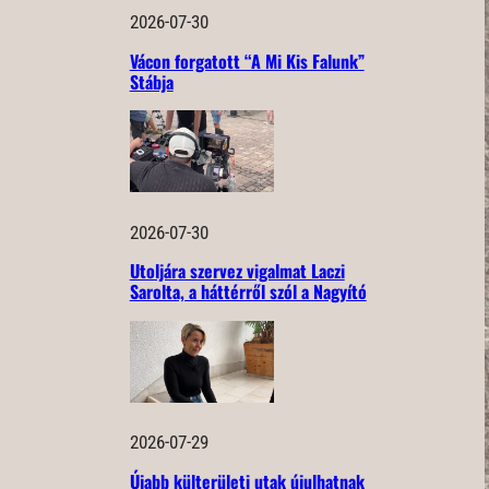
2026-07-30
Vácon forgatott “A Mi Kis Falunk”
Stábja
2026-07-30
Utoljára szervez vigalmat Laczi
Sarolta, a háttérről szól a Nagyító
2026-07-29
Újabb külterületi utak újulhatnak