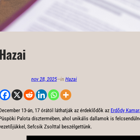
Hazai
nov 28, 2025
—
in
Hazai
December 13-án, 17 órától láthatják az érdeklődők az
Erdődy Kamar
Püspöki Palota dísztermében, ahol unikális dallamok is felcsendül
vezetőjükkel, Sefcsik Zsolttal beszélgettünk.