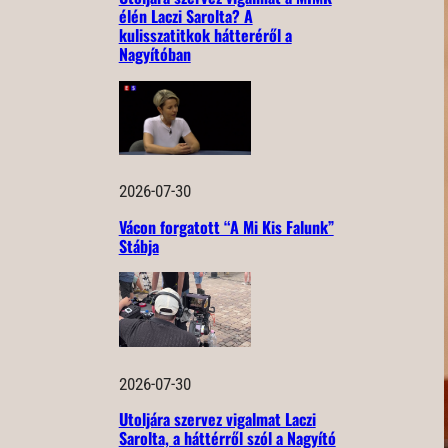
élén Laczi Sarolta? A
kulisszatitkok hátteréről a
Nagyítóban
2026-07-30
Vácon forgatott “A Mi Kis Falunk”
Stábja
2026-07-30
Utoljára szervez vigalmat Laczi
Sarolta, a háttérről szól a Nagyító