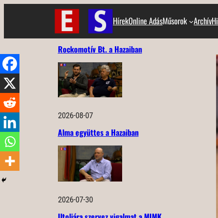
Ugrás
Hírek
Online Adás
Műsorok
Archív
Hi
a
tartalomhoz
Rockomotív Bt. a Hazaiban
2026-08-07
Alma együttes a Hazaiban
2026-07-30
Utoljára szervez vigalmat a MIMK