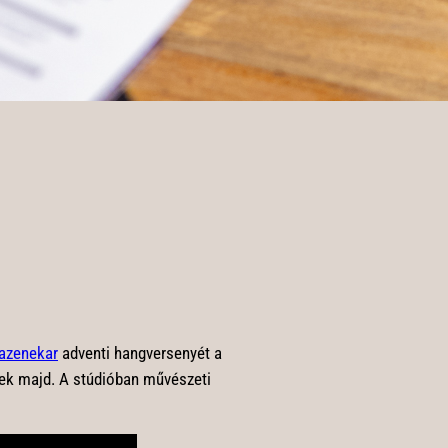
azenekar
adventi hangversenyét a
nek majd. A stúdióban művészeti