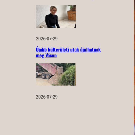
2026-07-29
Újabb külterületi utak újulhatnak
meg Vácon
2026-07-29