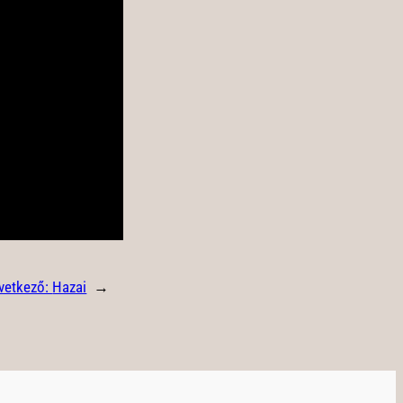
vetkező:
Hazai
→