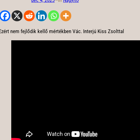
dec 4, 2025
—
in
Nagyító
Ezért nem fejlődik kellő mértékben Vác. Interjú Kiss Zsolttal