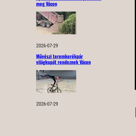
meg Vácon
2026-07-29
Művészi teremkerékpár
világkupát rendeznek Vácon
2026-07-29