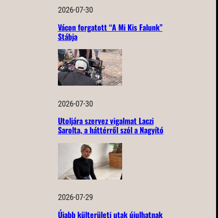
2026-07-30
Vácon forgatott “A Mi Kis Falunk”
Stábja
2026-07-30
Utoljára szervez vigalmat Laczi
Sarolta, a háttérről szól a Nagyító
2026-07-29
Újabb külterületi utak újulhatnak