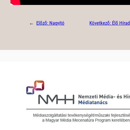
←
Előző:
Nagyító
Következő:
Élő Hírad