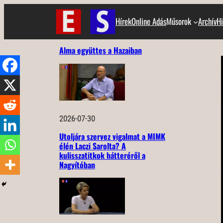
Ugrás
Hírek
Online Adás
Műsorok
Archív
Hi
a
tartalomhoz
Alma együttes a Hazaiban
2026-07-30
Utoljára szervez vigalmat a MIMK
élén Laczi Sarolta? A
kulisszatitkok hátteréről a
Nagyítóban