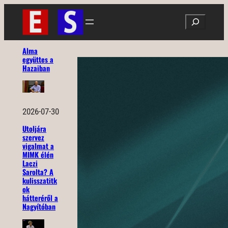
Ugrás
Search
a
tartalomhoz
Alma
együttes a
Hazaiban
2026-07-30
Utoljára
szervez
vigalmat a
MIMK élén
Laczi
Sarolta? A
kulisszatitk
ok
hátteréről a
Nagyítóban