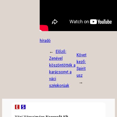
híradó
←
Előző:
Követ
Zenével
kező:
köszöntötték a
Spirit
karácsonyt a
usz
váci
→
szépkorúak
Váci Városimázs Nonprofit Kft.