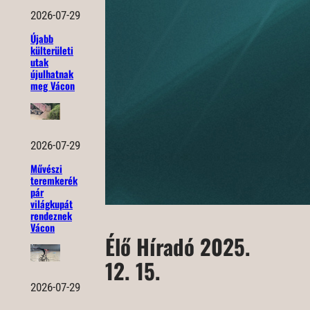
2026-07-29
Újabb
külterületi
utak
újulhatnak
meg Vácon
2026-07-29
Művészi
teremkerék
pár
világkupát
rendeznek
Vácon
Élő Híradó 2025.
12. 15.
2026-07-29