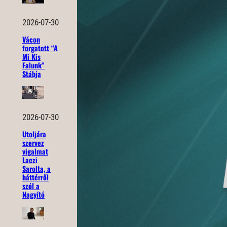
2026-07-30
Vácon
forgatott “A
Mi Kis
Falunk”
Stábja
2026-07-30
Utoljára
szervez
vigalmat
Laczi
Sarolta, a
háttérről
szól a
Nagyító