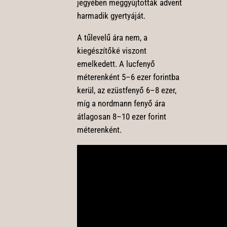
jegyében meggyújtották advent
harmadik gyertyáját.
A tűlevelű ára nem, a
kiegészítőké viszont
emelkedett. A lucfenyő
méterenként 5–6 ezer forintba
kerül, az ezüstfenyő 6–8 ezer,
míg a nordmann fenyő ára
átlagosan 8–10 ezer forint
méterenként.