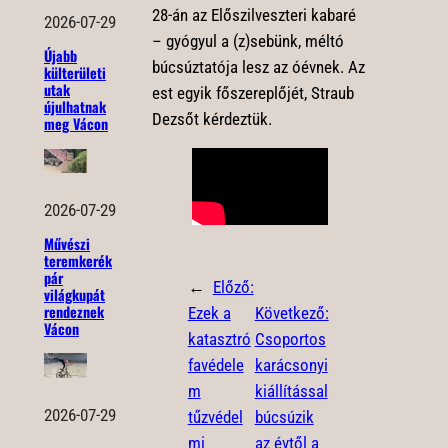
28-án az Előszilveszteri kabaré
2026-07-29
– gyógyul a (z)sebünk, méltó
Újabb
búcsúztatója lesz az óévnek. Az
külterületi
utak
est egyik főszereplőjét, Straub
újulhatnak
Dezsőt kérdeztük.
meg Vácon
2026-07-29
Művészi
teremkerék
pár
←
Előző:
világkupát
rendeznek
Ezek a
Következő:
Vácon
katasztró
Csoportos
favédele
karácsonyi
m
kiállítással
2026-07-29
tűzvédel
búcsúzik
mi
az évtől a