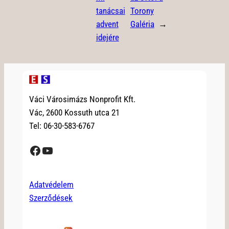
tanácsai
Torony
advent
Galéria
→
idejére
Váci Városimázs Nonprofit Kft.
Vác, 2600 Kossuth utca 21
Tel: 06-30-583-6767
Facebook
YouTube
Adatvédelem
Szerződések