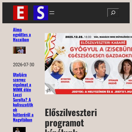
Ugrás
Search
a
tartalomhoz
Alma
együttes a
Hazaiban
2026-07-30
Utoljára
szervez
vigalmat a
MIMK élén
Laczi
Sarolta? A
kulisszatitk
Előszilveszteri
ok
hátteréről a
programot
Nagyítóban