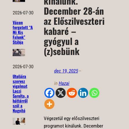
kínálunk.
December 28-án
2026-07-30
az Előszilveszteri
Vácon
forgatott “A
kabaré –
Mi Kis
Falunk”
gyógyul a
Stábja
(z)sebünk
2026-07-30
dec 19, 2025
—
Utoljára
szervez
in
Hazai
vigalmat
Laczi
Sarolta, a
háttérről
szól a
Nagyító
Végezetül egy előszilveszteri
programot kínálunk. December