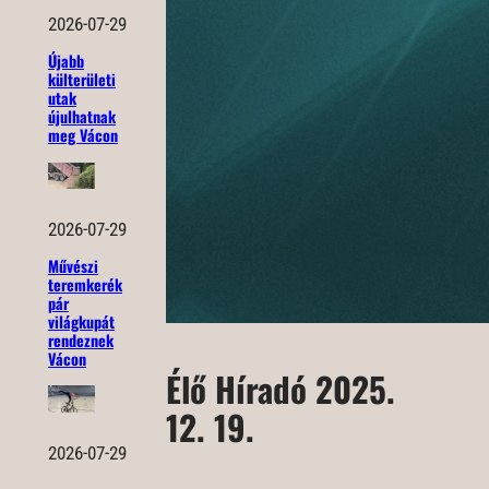
2026-07-29
Újabb
külterületi
utak
újulhatnak
meg Vácon
2026-07-29
Művészi
teremkerék
pár
világkupát
rendeznek
Vácon
Élő Híradó 2025.
12. 19.
2026-07-29