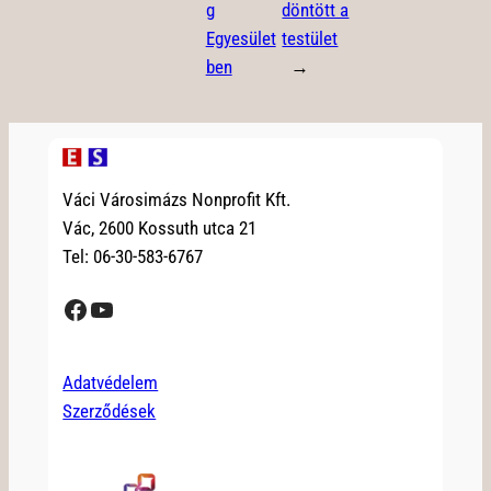
g
döntött a
Egyesület
testület
ben
→
Váci Városimázs Nonprofit Kft.
Vác, 2600 Kossuth utca 21
Tel: 06-30-583-6767
Facebook
YouTube
Adatvédelem
Szerződések