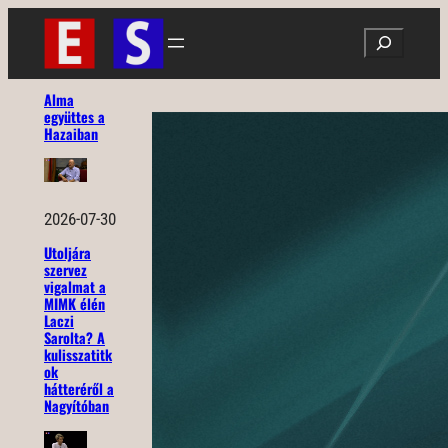
Ugrás
Search
a
tartalomhoz
Alma
együttes a
Hazaiban
2026-07-30
Utoljára
szervez
vigalmat a
MIMK élén
Laczi
Sarolta? A
kulisszatitk
ok
hátteréről a
Nagyítóban