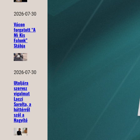
2026-07-30
Vácon
forgatott “A
Mi Kis
Falunk”
Stábja
2026-07-30
Utoljára
szervez
vigalmat
Laczi
Sarolta, a
háttérről
szól a
Nagyító