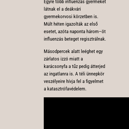
Egyre több influenzás gyermeket
látnak el a deákvári
gyermekorvosi körzetben is.
Múlt héten igazolták az első
esetet, azóta naponta három–öt
influenzás beteget regisztrálnak.
Másodpercek alatt leéghet egy
zárlatos izzó miatt a
karácsonyfa a tűz pedig átterjed
az ingatlanra is. A téli ünnepkör
veszélyeire hívja fel a figyelmet
a katasztrófavédelem.