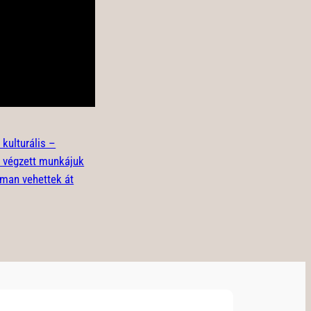
 kulturális –
 végzett munkájuk
man vehettek át