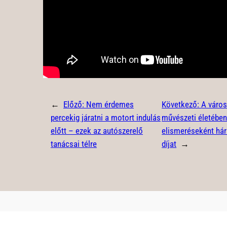
←
Előző:
Nem érdemes
Következő:
A város
percekig járatni a motort indulás
művészeti életében
előtt – ezek az autószerelő
elismeréseként hár
tanácsai télre
díjat
→