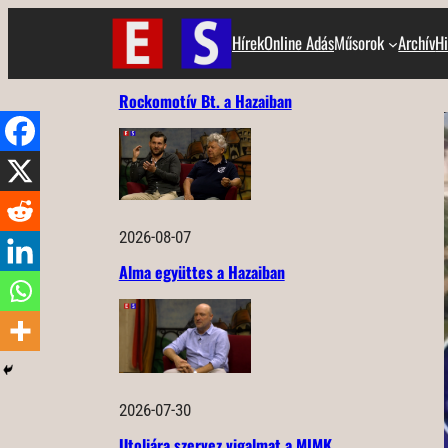
Ugrás
Hírek
Online Adás
Műsorok
Archív
Hi
a
tartalomhoz
Rockomotív Bt. a Hazaiban
2026-08-07
Alma együttes a Hazaiban
2026-07-30
Utoljára szervez vigalmat a MIMK