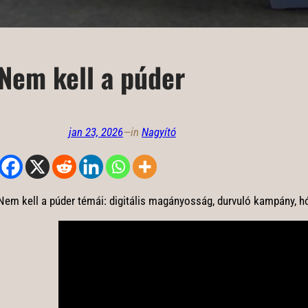
Nem kell a púder
jan 23, 2026
—
in
Nagyító
Nem kell a púder témái: digitális magányosság, durvuló kampány, h