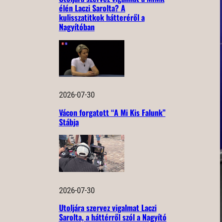
élén Laczi Sarolta? A
kulisszatitkok hátteréről a
Nagyítóban
2026-07-30
Vácon forgatott “A Mi Kis Falunk”
Stábja
2026-07-30
Utoljára szervez vigalmat Laczi
Sarolta, a háttérről szól a Nagyító