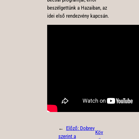
beszélgettünk a Hazaiban, az
idei első rendezvény kapcsán.
←
Előző:
Dobrev
Köv
szerint a