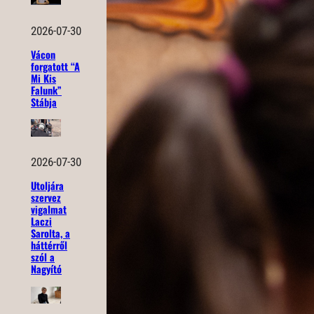
2026-07-30
Vácon
forgatott “A
Mi Kis
Falunk”
Stábja
2026-07-30
Utoljára
szervez
vigalmat
Laczi
Sarolta, a
háttérről
szól a
Nagyító