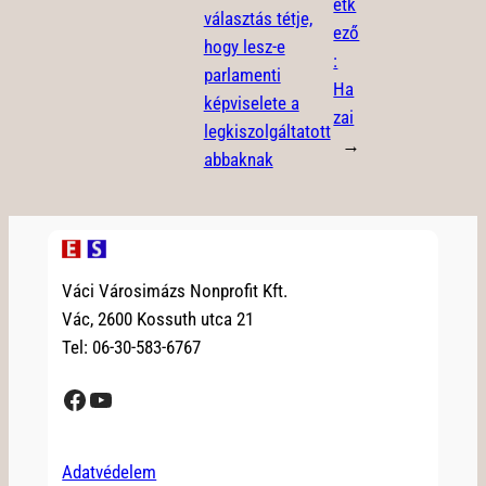
etk
választás tétje,
ező
hogy lesz-e
:
parlamenti
Ha
képviselete a
zai
legkiszolgáltatott
→
abbaknak
Váci Városimázs Nonprofit Kft.
Vác, 2600 Kossuth utca 21
Tel: 06-30-583-6767
Facebook
YouTube
Adatvédelem