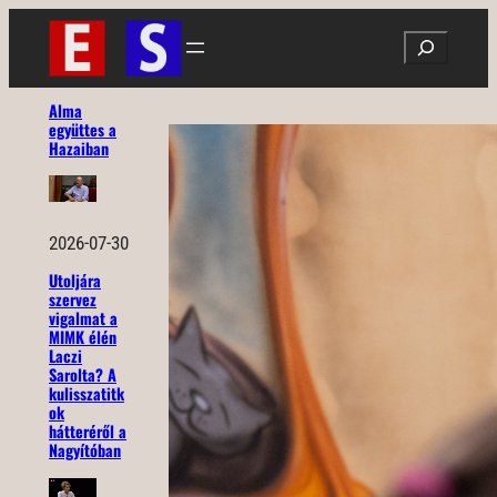
Ugrás
Search
a
tartalomhoz
Alma
együttes a
Hazaiban
2026-07-30
Utoljára
szervez
vigalmat a
MIMK élén
Laczi
Sarolta? A
kulisszatitk
ok
hátteréről a
Nagyítóban