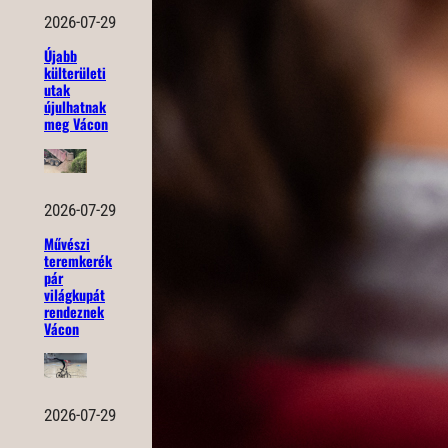
2026-07-29
Újabb
külterületi
utak
újulhatnak
meg Vácon
2026-07-29
Művészi
teremkerék
pár
világkupát
rendeznek
Vácon
2026-07-29