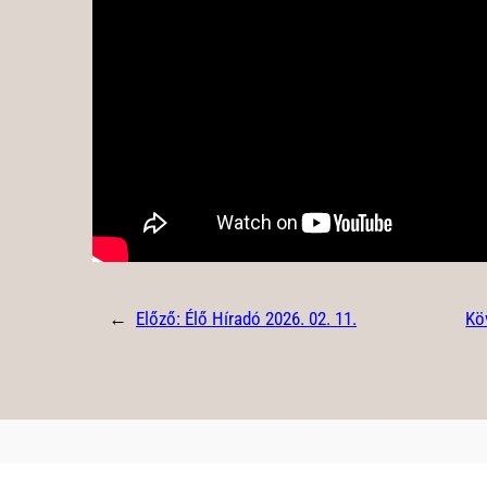
←
Előző:
Élő Híradó 2026. 02. 11.
Kö