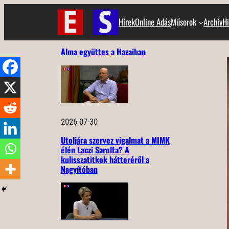
Ugrás
Hírek
Online Adás
Műsorok
Archív
Hi
a
tartalomhoz
Alma együttes a Hazaiban
2026-07-30
Utoljára szervez vigalmat a MIMK
élén Laczi Sarolta? A
kulisszatitkok hátteréről a
Nagyítóban