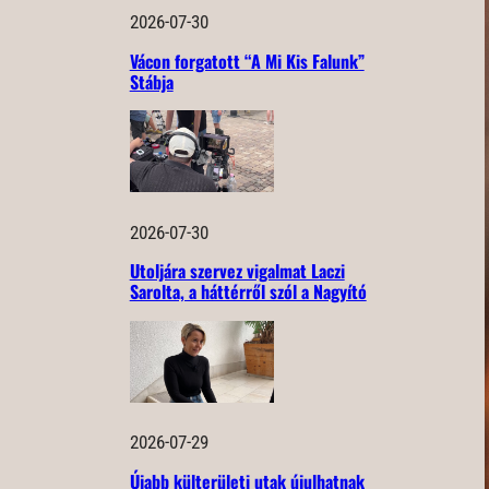
2026-07-30
Vácon forgatott “A Mi Kis Falunk”
Stábja
2026-07-30
Utoljára szervez vigalmat Laczi
Sarolta, a háttérről szól a Nagyító
2026-07-29
Újabb külterületi utak újulhatnak