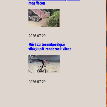
meg Vácon
2026-07-29
Művészi teremkerékpár
világkupát rendeznek Vácon
2026-07-29