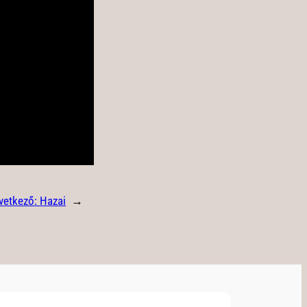
vetkező:
Hazai
→