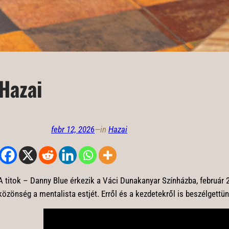
Hazai
febr 12, 2026
—
in
Hazai
A titok – Danny Blue érkezik a Váci Dunakanyar Színházba, február 26
közönség a mentalista estjét. Erről és a kezdetekről is beszélgettü