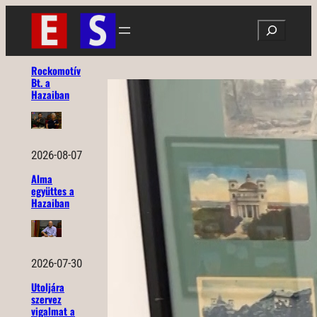
Ugrás
Search
a
tartalomhoz
Rockomotív
Bt. a
Hazaiban
2026-08-07
Alma
együttes a
Hazaiban
2026-07-30
Utoljára
szervez
vigalmat a