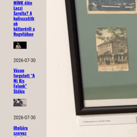
MIMK élén
Laczi
Sarolta? A
kulisszatitk
ok
hátteréről a
Nagyítóban
2026-07-30
Vácon
forgatott “A
Mi Kis
Falunk”
Stábja
2026-07-30
Utoljára
szervez