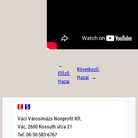
←
Következő:
Előző:
Hazai
→
Hazai
Váci Városimázs Nonprofit Kft.
Vác, 2600 Kossuth utca 21
Tel: 06-30-583-6767