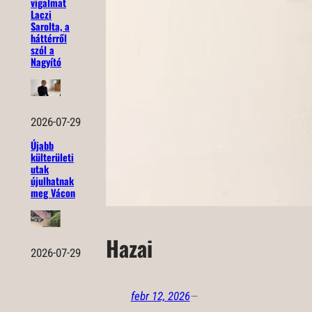
vigalmat
Laczi
Sarolta, a
háttérről
szól a
Nagyító
2026-07-29
Újabb
külterületi
utak
újulhatnak
meg Vácon
Hazai
2026-07-29
febr 12, 2026
—